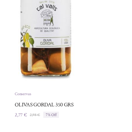
Conservas
OLIVAS GORDAL 350 GRS
2,77
€
2,98
€
7% Off
El
El
precio
precio
original
actual