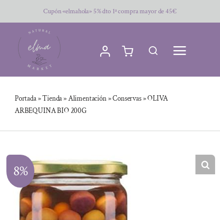
Saltar
Cupón «elmahola» 5% dto 1ª compra mayor de 45€
al
contenido
Portada
»
Tienda
»
Alimentación
»
Conservas
»
OLIVA
ARBEQUINA BIO 200G
8%