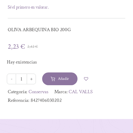
Sé el primero en valorar.
OLIVA ARBEQUINA BIO 200G
2,23
€
2,42
€
El
El
precio
precio
Hay existencias
original
actual
era:
es:
Añadir
2,42 €.
2,23 €.
OLIVA
ARBEQUINA
Alternative:
Categoría:
Conservas
Marca:
CAL VALLS
BIO
Referencia:
8427406030202
200G
cantidad