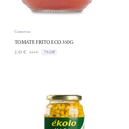
Conservas
TOMATE FRITO ECO 350G
2,43
€
2,61
€
7% Off
El
El
precio
precio
original
actual
era:
es:
2,61 €.
2,43 €.