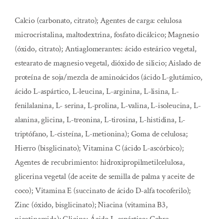
Calcio (carbonato, citrato); Agentes de carga: celulosa
microcristalina, maltodextrina, fosfato dicálcico; Magnesio
(óxido, citrato); Antiaglomerantes: ácido esteárico vegetal,
estearato de magnesio vegetal, dióxido de silicio; Aislado de
proteína de soja/mezcla de aminoácidos (ácido L-glutámico,
ácido L-aspártico, L-leucina, L-arginina, L-lisina, L-
fenilalanina, L- serina, L-prolina, L-valina, L-isoleucina, L-
alanina, glicina, L-treonina, L-tirosina, L-histidina, L-
triptófano, L-cisteína, L-metionina); Goma de celulosa;
Hierro (bisglicinato); Vitamina C (ácido L-ascórbico);
Agentes de recubrimiento: hidroxipropilmetilcelulosa,
glicerina vegetal (de aceite de semilla de palma y aceite de
coco); Vitamina E (succinato de ácido D-alfa tocoferilo);
Zinc (óxido, bisglicinato); Niacina (vitamina B3,