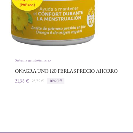
Sistema genitourinario
ONAGRA UNO 120 PERLAS PRECIO AHORRO
21,38
€
23,75
€
10% Off
El
El
precio
precio
original
actual
era:
es:
23,75 €.
21,38 €.