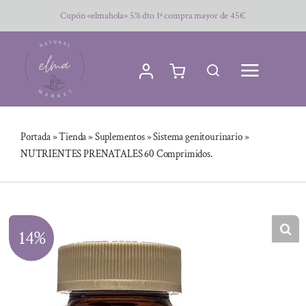
Saltar
Cupón «elmahola» 5% dto 1ª compra mayor de 45€
al
contenido
Portada
»
Tienda
»
Suplementos
»
Sistema genitourinario
»
NUTRIENTES PRENATALES 60 Comprimidos.
14%