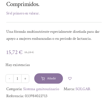
Comprimidos.
Sé el primero en valorar.
Una fórmula multinutriente especialmente diseñada para dar
apoyo a mujeres embarazadas o en periodo de lactancia.
15,72
€
18,28
€
El
El
precio
precio
Hay existencias
original
actual
era:
es:
Añadir
18,28 €.
15,72 €.
NUTRIENTES
PRENATALES
Alternative:
Categoría:
Sistema genitourinario
Marca:
SOLGAR
60
Referencia:
033984022713
Comprimidos.