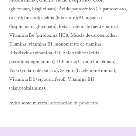
nicotinamida); Glicina; Ácido L-aspártico; Cobre
(gluconato, bisglicinato); Ácido pantoténico (D-pantotenato,
calcio); Inositol; Colina (bitartrato); Manganeso
(bisglicinato, gluconato); Betacaroteno de fuente natural;
Vitamina B6 (piridoxina HCl); Mezcla de carotenoides;
Tiamina (vitamina B1, mononitrato de tiamina);
Riboflavina (vitamina B2); Ácido fólico (ácido
pteroilmonoglutámico); D-biotina; Cromo (picolinato);
Yodo (yoduro de potasio); Selenio (L-selenometionina);
Vitamina D2 (ergocalciferol); Vitamina B12
(cianocobalamina).
Aviso sobre nuestra
información de productos