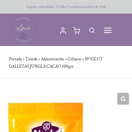
Saltar
Cupón «elmahola» 5% dto 1ª compra mayor de 45€
al
contenido
Portada
»
Tienda
»
Alimentación
»
Celíacos
»
NOGLUT
GALLETAS JUNGLA CACAO 100grs