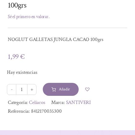
100grs
Sé el primero en valorar.
NOGLUT GALLETAS JUNGLA CACAO 100grs
1,99
€
Hay existencias
Añadir
NOGLUT
GALLETAS
Alternative:
Categoría:
Celíacos
Marca:
SANTIVERI
JUNGLA
Referencia:
8412170035300
CACAO
100grs