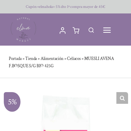
Saltar
Cupón «elmahola» 5% dto 1ª compra mayor de 45€
al
contenido
Portada
»
Tienda
»
Alimentación
»
Celíacos
»
MUESLI AVENA
F.BOSQUE S/G BIO 425G
5%