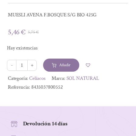
MUESLI AVENA F.BOSQUE S/G BIO 425G
5,46
€
5,75
€
El
El
precio
precio
Hay existencias
original
actual
era:
es:
Añadir
5,75 €.
5,46 €.
MUESLI
AVENA
Alternative:
Categoría:
Celíacos
Marca:
SOL NATURAL
F.BOSQUE
Referencia:
8435037800552
S/G
BIO
425G
cantidad
Devolución 14 días