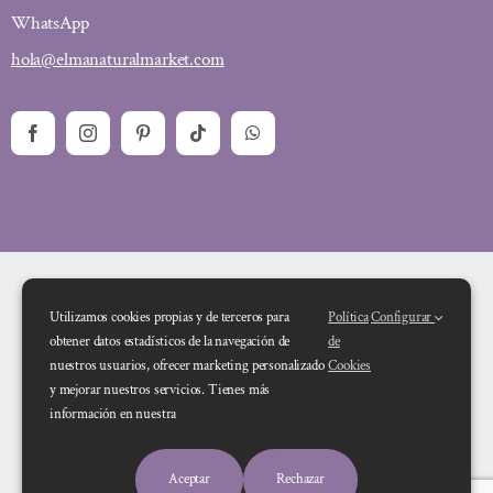
WhatsApp
hola@elmanaturalmarket.com
Utilizamos cookies propias y de terceros para
Política
Configurar
obtener datos estadísticos de la navegación de
de
nuestros usuarios, ofrecer marketing personalizado
Cookies
y mejorar nuestros servicios. Tienes más
Financiado por la Unión Europea – NextGenerationEU. Sin embargo, los
información en nuestra
puntos de vista y las opiniones expresadas son únicamente los del autor o
autores y no reflejan necesariamente los de la Unión Europea o la Comisión
Aceptar
Rechazar
Europea. Ni la Unión Europea ni la Comisión Europea pueden ser consideradas