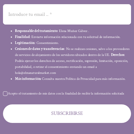
Responsable del tratamiento
: Elena Muñoz Gálvez .
Finalidad
: Enviarte información relacionada con tu solicitud de información.
Legitimación
: Consentimiento.
Cesiones de datos y transferencias
: No se realizan cesiones, salvo a los proveedores
de servicios de alojamiento de los servidores ubicados dentro de la UE.
Derechos
:
Podrás ejercer los derechos de acceso, rectificación, supresión, limitación, oposición,
portabilidad, o retirar el consentimiento enviando un email a
hola@elmanaturalmarket.com
Más información:
Consulta nuestra Política de Privacidad para más información.
Acepto el tratamiento de mis datos con la finalidad de recibir la información solicitada
SUBSCRIBIRSE