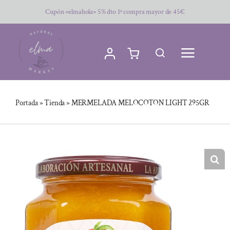
Saltar
Cupón «elmahola» 5% dto 1ª compra mayor de 45€
al
contenido
Portada
»
Tienda
»
MERMELADA MELOCOTON LIGHT 295GR