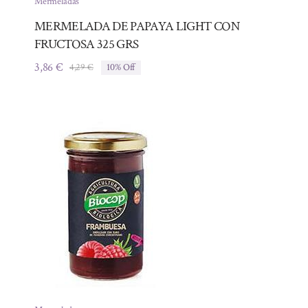
Mermeladas
MERMELADA DE PAPAYA LIGHT CON
FRUCTOSA 325 GRS
3,86
€
4,29
€
10% Off
El
El
precio
precio
original
actual
era:
es:
4,29 €.
3,86 €.