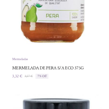
Mermeladas
MERMELADA DE PERA S/A ECO 375G
3,32
€
3,57
€
7% Off
El
El
precio
precio
original
actual
era:
es:
3,57 €.
3,32 €.