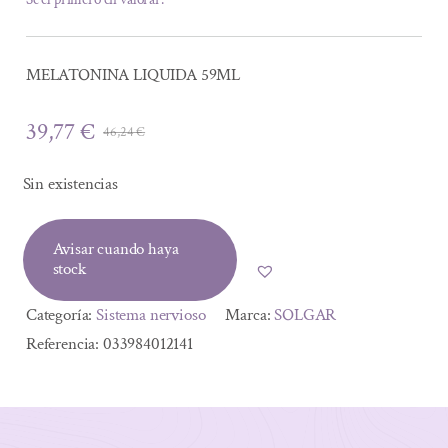
MELATONINA LIQUIDA 59ML
39,77
€
46,24
€
El
El
precio
precio
Sin existencias
original
actual
era:
es:
Avisar cuando haya
46,24 €.
39,77 €.
stock
Categoría:
Sistema nervioso
Marca:
SOLGAR
Referencia:
033984012141