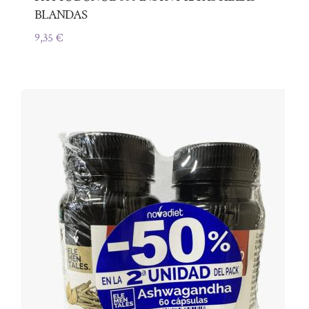
BLANDAS
9,35
€