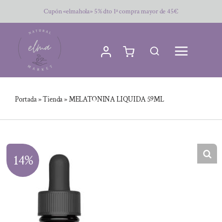
Saltar
Cupón «elmahola» 5% dto 1ª compra mayor de 45€
al
contenido
Portada
»
Tienda
»
MELATONINA LIQUIDA 59ML
14%