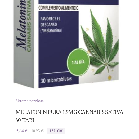
Sistema nervioso
MELATONIN PURA 1.9MG CANNABIS SATIVA
30 TABL
9,64
€
10,95
€
12% Off
El
El