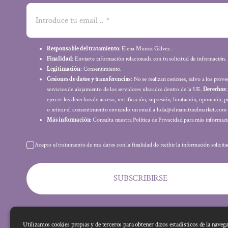
Responsable del tratamiento
: Elena Muñoz Gálvez .
Finalidad
: Enviarte información relacionada con tu solicitud de información.
Legitimación
: Consentimiento.
Cesiones de datos y transferencias
: No se realizan cesiones, salvo a los prov
servicios de alojamiento de los servidores ubicados dentro de la UE.
Derechos
ejercer los derechos de acceso, rectificación, supresión, limitación, oposición, p
o retirar el consentimiento enviando un email a hola@elmanaturalmarket.com
Más información:
Consulta nuestra Política de Privacidad para más informaci
Acepto el tratamiento de mis datos con la finalidad de recibir la información solicit
SUBSCRIBIRSE
Utilizamos cookies propias y de terceros para obtener datos estadísticos de la naveg