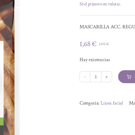
Sé el primero en valorar.
MASCARILLA ACC. REGUL
1,68
€
1,95
€
El
El
precio
precio
Hay existencias
original
actual
era:
es:
1,95 €.
1,68 €.
MASCARILLA
ACC.
Alternative:
REGULADORA
Categoría:
Línea facial
Ma
(JENGIBRE
Y
CANELA)
10