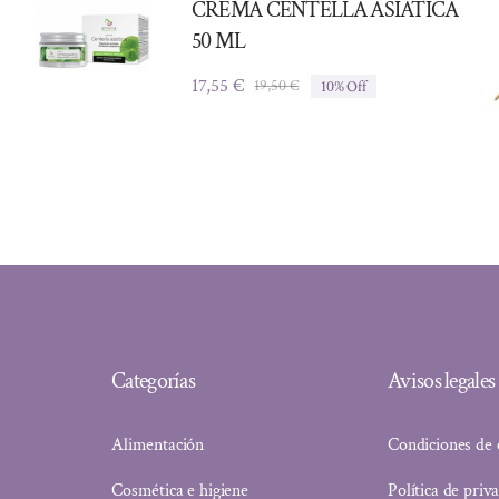
CREMA CENTELLA ASIATICA
50 ML
17,55
€
19,50
€
10% Off
El
El
precio
precio
original
actual
era:
es:
19,50 €.
17,55 €.
Categorías
Avisos legales
Alimentación
Condiciones de
Cosmética e higiene
Política de priv