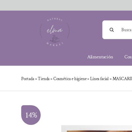
Saltar
al
contenido
Buscar:
Alimentación
Cos
Portada
»
Tienda
»
Cosmética e higiene
»
Línea facial
»
MASCARIL
14%