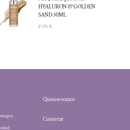
HYALURON 07 GOLDEN
SAND 30ML
17,95
€
Quienes somos
 compra
Contactar
acidad