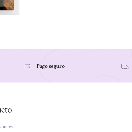
ml
cantidad
Pago seguro
ucto
oductos