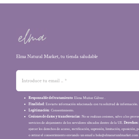
Elma Natural Market, tu tienda saludable
Responsable del tratamiento
: Elena Muñoz Gálvez .
Finalidad
: Enviarte información relacionada con tu solicitud de información.
Legitimación
: Consentimiento.
Cesiones de datos y transferencias
: No se realizan cesiones, salvo a los prov
servicios de alojamiento de los servidores ubicados dentro de la UE.
Derechos
ejercer los derechos de acceso, rectificación, supresión, limitación, oposición, p
o retirar el consentimiento enviando un email a hola@elmanaturalmarket.com