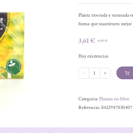
Planta troceada y envasada en
forma que mantienen mejor 
3,61
€
4,35
€
El
El
precio
precio
Hay existencias
original
actual
era:
es:
4,35 €.
3,61 €.
MANZANILLA
CON
Alternative:
ANIS
Categoría:
Plantas en filtro
20
Referencia:
8422947030407
filtros
cantidad