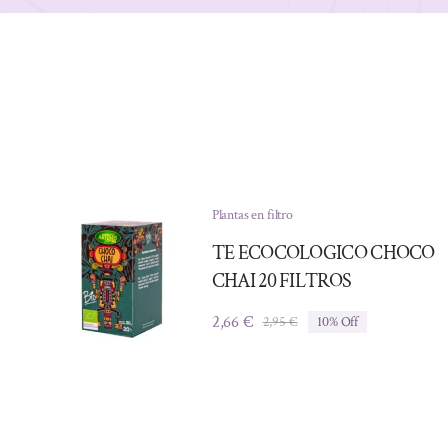
Plantas en filtro
TE ECOCOLOGICO CHOCO
CHAI 20 FILTROS
2,66
€
2,95
€
10% Off
El
El
precio
precio
original
actual
era:
es:
2,95 €.
2,66 €.