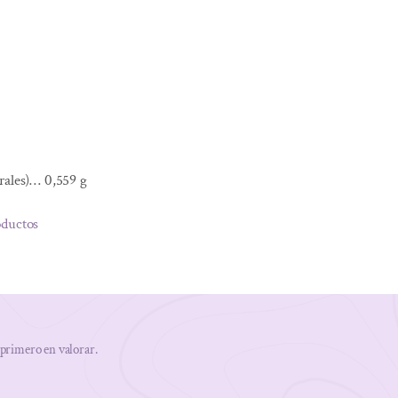
rales)… 0,559 g
oductos
 primero en valorar.