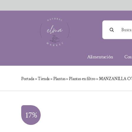
Saltar
al
contenido
Buscar:
Alimentación
Cos
Portada
»
Tienda
»
Plantas
»
Plantas en filtro
»
MANZANILLA CON 
17%