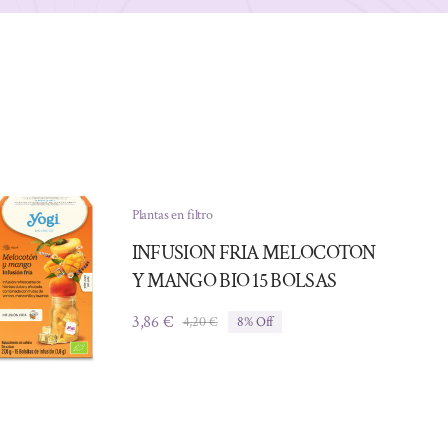
Plantas en filtro
INFUSION FRIA MELOCOTON
Y MANGO BIO 15 BOLSAS
3,86
€
4,20
€
8% Off
El
El
precio
precio
original
actual
era:
es:
4,20 €.
3,86 €.