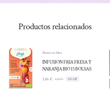
Productos relacionados
Plantas en filtro
INFUSION FRIA FRESA Y
NARANJA BIO 15 BOLSAS
3,86
€
4,20
€
8% Off
El
El
precio
precio
original
actual
era:
es:
4,20 €.
3,86 €.