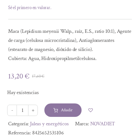
Sé el primero en valorar.
Maca (Lepidium meyenii Walp., raíz, E.S., ratio 10:1), Agente
de carga (celulosa microcristalina), Antiaglomerantes
(estearato de magnesio, dióxido de silicio).
Cubierta: Agua, Hidroxipropilmetilcelulosa.
13,20
€
17,60
€
El
El
precio
precio
Hay existencias
original
actual
era:
es:
Añadir
17,60 €.
13,20 €.
MACA
400mg
Alternative:
Categoría:
Jaleas y energéticos
Marca:
NOVADIET
30
Referencia:
8425652535106