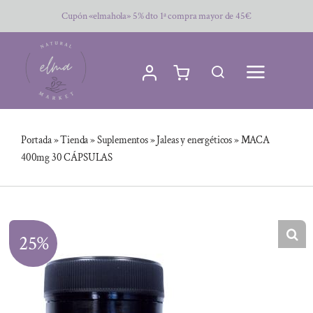
Saltar
Cupón «elmahola» 5% dto 1ª compra mayor de 45€
al
contenido
Portada
»
Tienda
»
Suplementos
»
Jaleas y energéticos
»
MACA
400mg 30 CÁPSULAS
25%