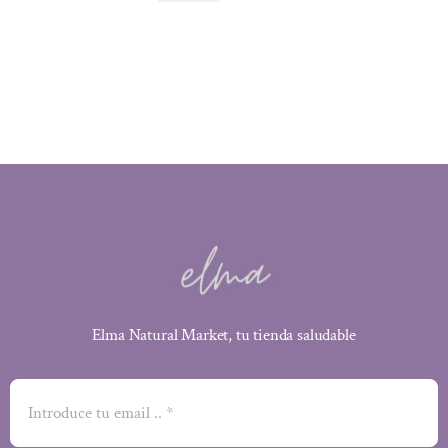
precio
precio
original
actual
era:
es:
22,30 €.
16,73 €.
Elma Natural Market, tu tienda saludable