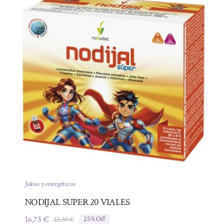
Jaleas y energéticos
NODIJAL SUPER 20 VIALES
16,73
€
22,30
€
25% Off
El
El