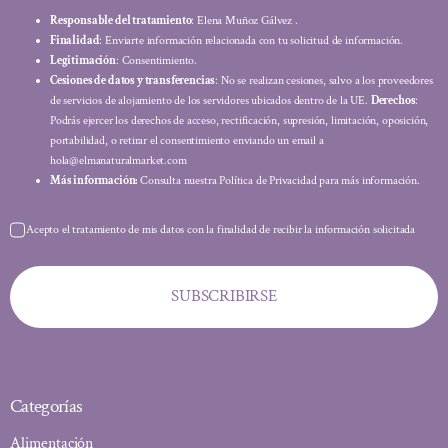
Responsable del tratamiento
: Elena Muñoz Gálvez .
Finalidad
: Enviarte información relacionada con tu solicitud de información.
Legitimación
: Consentimiento.
Cesiones de datos y transferencias
: No se realizan cesiones, salvo a los proveedores
de servicios de alojamiento de los servidores ubicados dentro de la UE.
Derechos
:
Podrás ejercer los derechos de acceso, rectificación, supresión, limitación, oposición,
portabilidad, o retirar el consentimiento enviando un email a
hola@elmanaturalmarket.com
Más información:
Consulta nuestra Política de Privacidad para más información.
Acepto el tratamiento de mis datos con la finalidad de recibir la información solicitada
SUBSCRIBIRSE
Categorías
Alimentación