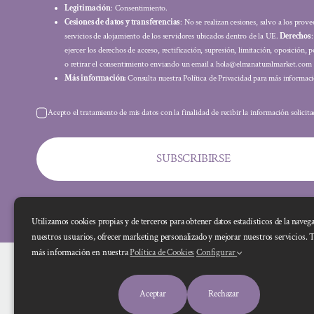
Legitimación
: Consentimiento.
Cesiones de datos y transferencias
: No se realizan cesiones, salvo a los prov
servicios de alojamiento de los servidores ubicados dentro de la UE.
Derechos
ejercer los derechos de acceso, rectificación, supresión, limitación, oposición, p
o retirar el consentimiento enviando un email a hola@elmanaturalmarket.com
Más información:
Consulta nuestra Política de Privacidad para más informaci
Acepto el tratamiento de mis datos con la finalidad de recibir la información solicit
SUBSCRIBIRSE
Utilizamos cookies propias y de terceros para obtener datos estadísticos de la naveg
nuestros usuarios, ofrecer marketing personalizado y mejorar nuestros servicios. 
más información en nuestra
Política de Cookies
Configurar
Aceptar
Rechazar