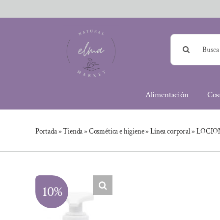
Saltar
al
contenido
Buscar:
Alimentación
Cos
Portada
»
Tienda
»
Cosmética e higiene
»
Línea corporal
»
LOCION
10%