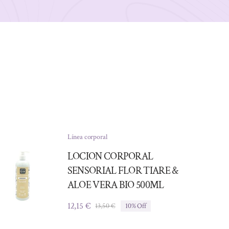
Línea corporal
LOCION CORPORAL
SENSORIAL FLOR TIARE &
ALOE VERA BIO 500ML
12,15
€
13,50
€
10% Off
El
El
precio
precio