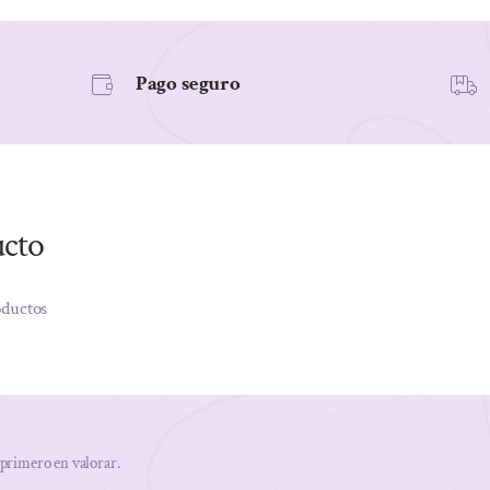
cantidad
Pago seguro
ucto
oductos
 primero en valorar.