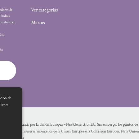
Ver categorías
eedores de
: Podrás
Marcas
ortabilidad,
ón.
ada
ación de
Tienes
Financiado por la Unión Europea – NextGenerationEU. Sin embargo, los puntos de vi
reflejan necesariamente los de la Unión Europea o la Comisión Europea. Ni la Unió
mismas