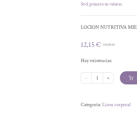
Sé el primero en valorar.
LOCION NUTRITIVA MIE
12,15
€
13,50
€
El
El
precio
precio
Hay existencias
original
actual
era:
es:
13,50 €.
12,15 €.
LOCION
NUTRITIVA
Alternative:
MIEL
Categoría:
Línea corporal
Y
AVENA
BIO
500ML