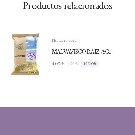
Productos relacionados
Plantas en bolsa
MALVAVISCO RAIZ 75Gr
4,05
€
4,50
€
10% Off
El
El
precio
precio
original
actual
era:
es:
4,50 €.
4,05 €.