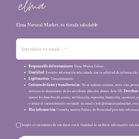
Elma Natural Market, tu tienda saludable
Responsable del tratamiento
: Elena Muñoz Gálvez .
Finalidad
: Enviarte información relacionada con tu solicitud de información.
Legitimación
: Consentimiento.
Cesiones de datos y transferencias
: No se realizan cesiones, salvo a los prov
servicios de alojamiento de los servidores ubicados dentro de la UE.
Derechos
ejercer los derechos de acceso, rectificación, supresión, limitación, oposición, p
o retirar el consentimiento enviando un email a hola@elmanaturalmarket.com
Más información:
Consulta nuestra Política de Privacidad para más informaci
Acepto el tratamiento de mis datos con la finalidad de recibir la información solicit