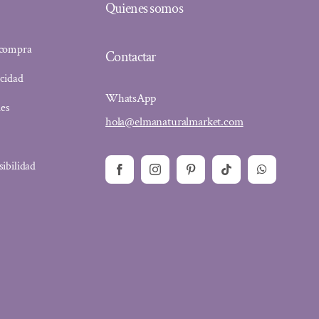
Quienes somos
 compra
Contactar
acidad
WhatsApp
ies
hola@elmanaturalmarket.com
sibilidad