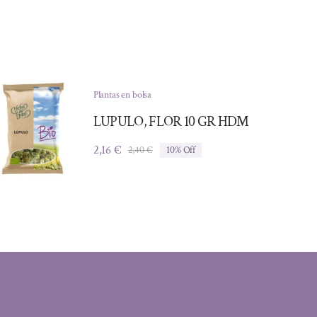
Plantas en bolsa
LUPULO, FLOR 10 GR HDM
2,16
€
2,40
€
10% Off
El
El
precio
precio
original
actual
era:
es:
2,40 €.
2,16 €.