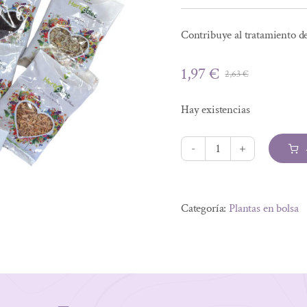
Contribuye al tratamiento de
1,97
€
2,63
€
El
El
precio
precio
Hay existencias
original
actual
era:
es:
2,63 €.
1,97 €.
LLANTEN
40
Alternative:
grs
Categoría:
Plantas en bolsa
cantidad