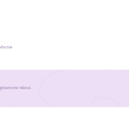
oductos
 primero en valorar.