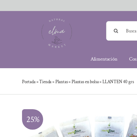
Saltar
al
contenido
Buscar:
Alimentación
Cos
Portada
»
Tienda
»
Plantas
»
Plantas en bolsa
»
LLANTEN 40 grs
25%