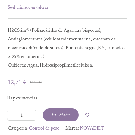
Sé el primero en valorar.
H2OSlim® (Polisacáridos de Agaricus bisporus),
Antiaglomerantes (celulosa microcristalina, estearato de
magnesio, dióxido de silicio), Pimienta negra (E.S., titulado a
> 95% en piperina).
Cubierta: Agua, Hidroxipropilmetilcelulosa.
12,71
€
16,95
€
El
El
precio
precio
Hay existencias
original
actual
era:
es:
Añadir
16,95 €.
12,71 €.
LIPOATRAP
30CAPS
Alternative:
Categoría:
Control de peso
Marca:
NOVADIET