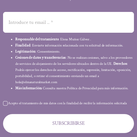
Responsable del tratamiento
: Elena Muñoz Gálvez .
Finalidad
: Enviarte información relacionada con tu solicitud de información.
Legitimación
: Consentimiento.
Cesiones de datos y transferencias
: No se realizan cesiones, salvo a los proveedores
de servicios de alojamiento de los servidores ubicados dentro de la UE.
Derechos
:
Podrás ejercer los derechos de acceso, rectificación, supresión, limitación, oposición,
portabilidad, o retirar el consentimiento enviando un email a
hola@elmanaturalmarket.com
Más información:
Consulta nuestra Política de Privacidad para más información.
Acepto el tratamiento de mis datos con la finalidad de recibir la información solicitada
SUBSCRIBIRSE