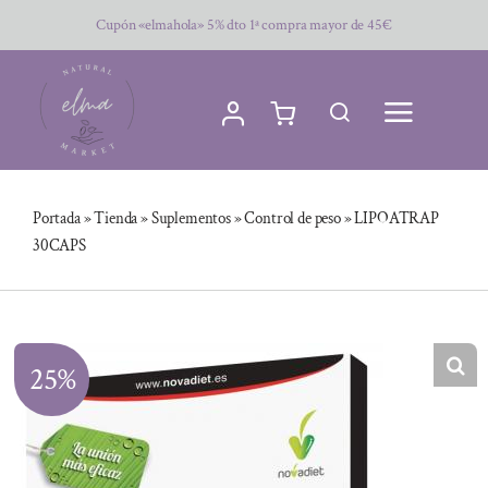
Saltar
Cupón «elmahola» 5% dto 1ª compra mayor de 45€
al
contenido
Portada
»
Tienda
»
Suplementos
»
Control de peso
»
LIPOATRAP
30CAPS
25%