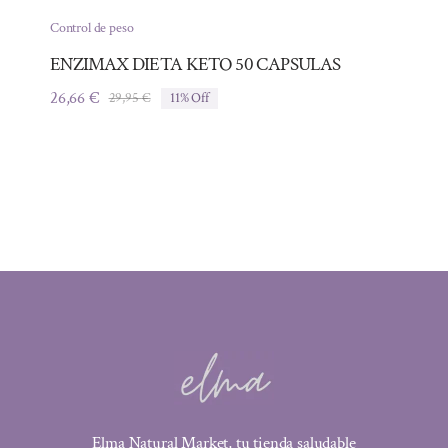
Control de peso
ENZIMAX DIETA KETO 50 CAPSULAS
26,66
€
29,95
€
11% Off
El
El
precio
precio
original
actual
era:
es:
29,95 €.
26,66 €.
Elma Natural Market, tu tienda saludable