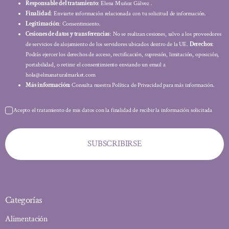
Responsable del tratamiento
: Elena Muñoz Gálvez .
Finalidad
: Enviarte información relacionada con tu solicitud de información.
Legitimación
: Consentimiento.
Cesiones de datos y transferencias
: No se realizan cesiones, salvo a los proveedores
de servicios de alojamiento de los servidores ubicados dentro de la UE.
Derechos
:
Podrás ejercer los derechos de acceso, rectificación, supresión, limitación, oposición,
portabilidad, o retirar el consentimiento enviando un email a
hola@elmanaturalmarket.com
Más información:
Consulta nuestra Política de Privacidad para más información.
Acepto el tratamiento de mis datos con la finalidad de recibir la información solicitada
SUBSCRIBIRSE
Categorías
Alimentación