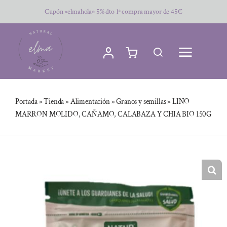
Saltar
Cupón «elmahola» 5% dto 1ª compra mayor de 45€
al
contenido
Portada
»
Tienda
»
Alimentación
»
Granos y semillas
»
LINO
MARRON MOLIDO, CAÑAMO, CALABAZA Y CHIA BIO 150G