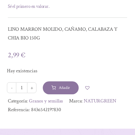
Sé el primero en valorar.
LINO MARRON MOLIDO, CAÑAMO, CALABAZA Y
CHIA BIO 150G
2,99
€
Hay existencias
Añadir
LINO
MARRON
Alternative:
Categoría:
Granos y semillas
Marca:
NATURGREEN
MOLIDO,
Referencia:
8436542197830
CAÑAMO,
CALABAZA