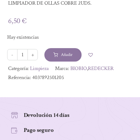
LIMPIADOR DE OLLAS COBRE 2UDS.
6,50
€
Hay existencias
Añadir
LIMPIADOR
DE
Alternative:
Categoría:
Limpieza
Marca:
BIOBIO
,
REDECKER
OLLAS
Referencia:
4037892501205
COBRE
2UDS.
cantidad
Devolución 14 días
Pago seguro