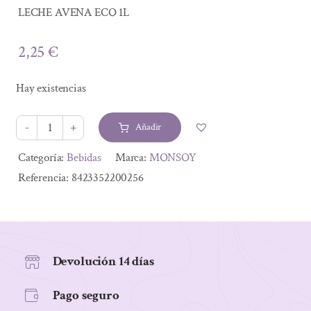
LECHE AVENA ECO 1L
2,25
€
Hay existencias
Añadir
LECHE
AVENA
Alternative:
Categoría:
Bebidas
Marca:
MONSOY
ECO
Referencia:
8423352200256
1L
cantidad
Devolución 14 días
Pago seguro