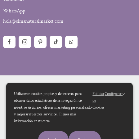
WhatsApp
hola@elmanaturalmarket.com
Utilizamos cookies propias y de terceros para
Política
Configurar
obtener datos estadísticos de la navegación de
de
nuestros usuarios, ofrecer marketing personalizado
Cookies
y mejorar nuestros servicios. Tienes más
Financiado por la Unión Europea – NextGenerationEU. Sin embargo, los
información en nuestra
puntos de vista y las opiniones expresadas son únicamente los del autor o
autores y no reflejan necesariamente los de la Unión Europea o la Comisión