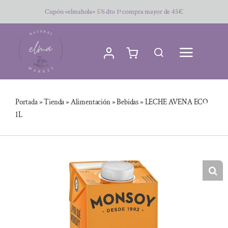
Saltar
Cupón «elmahola» 5% dto 1ª compra mayor de 45€
al
contenido
Portada
»
Tienda
»
Alimentación
»
Bebidas
»
LECHE AVENA ECO
1L