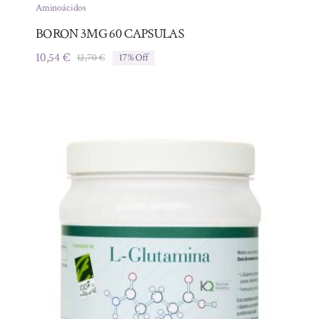
Aminoácidos
BORON 3MG 60 CAPSULAS
10,54
€
12,70
€
17% Off
El
El
precio
precio
original
actual
era:
es:
12,70 €.
10,54 €.