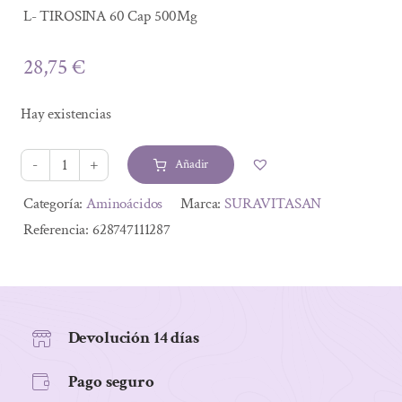
L- TIROSINA 60 Cap 500Mg
28,75
€
Hay existencias
Añadir
L-
TIROSINA
Alternative:
Categoría:
Aminoácidos
Marca:
SURAVITASAN
60
Referencia:
628747111287
Cap
500Mg
cantidad
Devolución 14 días
Pago seguro