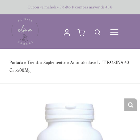
Saltar
Cupón «elmahola» 5% dto 1ª compra mayor de 45€
al
contenido
Portada
»
Tienda
»
Suplementos
»
Aminoácidos
»
L- TIROSINA 60
Cap 500Mg