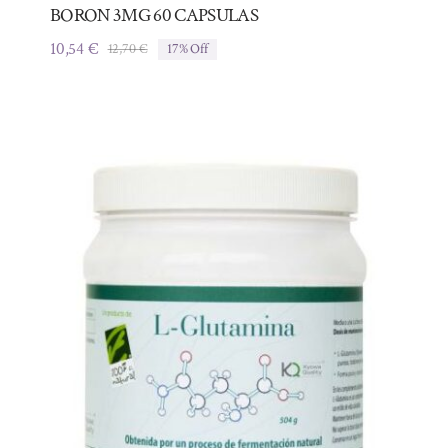
BORON 3MG 60 CAPSULAS
10,54
€
12,70
€
17% Off
El
El
precio
precio
original
actual
era:
es:
12,70 €.
10,54 €.