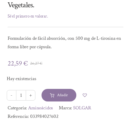
Vegetales.
Sé el primero en valorar.
Formulación de fácil absorción, con 500 mg de L-tirosina en
forma libre por cápsula.
22,59
€
26,27
€
El
El
precio
precio
Hay existencias
original
actual
era:
es:
Añadir
26,27 €.
22,59 €.
L-
TIROSINA
Alternative:
Categoría:
Aminoácidos
Marca:
SOLGAR
500
Referencia:
033984027602
mg