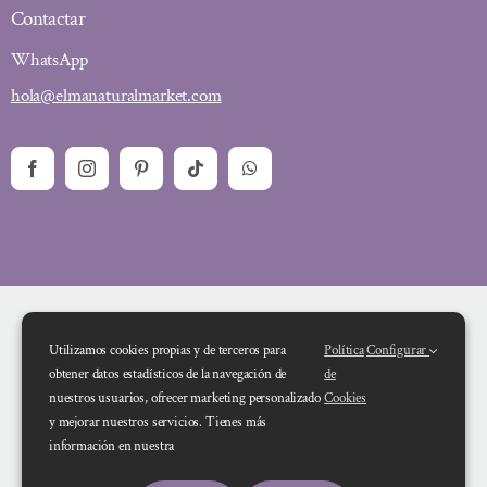
Contactar
WhatsApp
hola@elmanaturalmarket.com
Utilizamos cookies propias y de terceros para
Política
Configurar
obtener datos estadísticos de la navegación de
de
nuestros usuarios, ofrecer marketing personalizado
Cookies
y mejorar nuestros servicios. Tienes más
Financiado por la Unión Europea – NextGenerationEU. Sin embargo, los
información en nuestra
puntos de vista y las opiniones expresadas son únicamente los del autor o