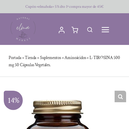
Saltar
Cupón «elmahola» 5% dto 1ª compra mayor de 45€
al
contenido
Portada
»
Tienda
»
Suplementos
»
Aminoácidos
»
L-TIROSINA 500
mg 50 Cápsulas Vegetales.
14%