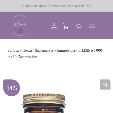
Saltar
Cupón «elmahola» 5% dto 1ª compra mayor de 45€
al
contenido
Portada
»
Tienda
»
Suplementos
»
Aminoácidos
»
L-LISINA 1.000
mg 50 Comprimidos.
14%