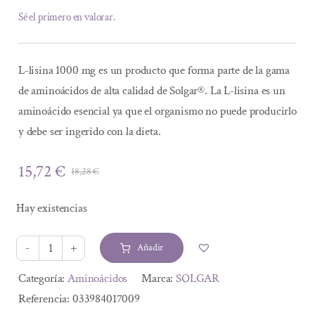
Sé el primero en valorar.
L-lisina 1000 mg es un producto que forma parte de la gama
de aminoácidos de alta calidad de Solgar®. La L-lisina es un
aminoácido esencial ya que el organismo no puede producirlo
y debe ser ingerido con la dieta.
15,72
€
18,28
€
El
El
precio
precio
Hay existencias
original
actual
era:
es:
Añadir
18,28 €.
15,72 €.
L-
LISINA
Alternative:
Categoría:
Aminoácidos
Marca:
SOLGAR
1.000
Referencia:
033984017009