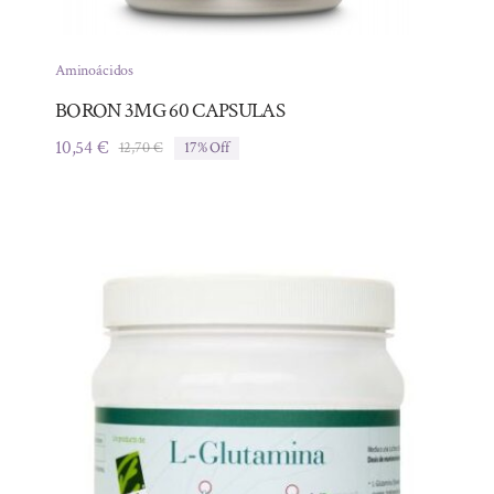
Aminoácidos
BORON 3MG 60 CAPSULAS
10,54
€
12,70
€
17% Off
El
El
precio
precio
original
actual
era:
es:
12,70 €.
10,54 €.