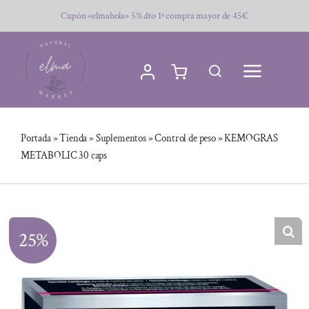
Saltar
Cupón «elmahola» 5% dto 1ª compra mayor de 45€
al
contenido
Portada
»
Tienda
»
Suplementos
»
Control de peso
»
KEMOGRAS
METABOLIC 30 caps
25%