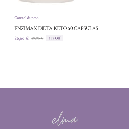
Control de peso
ENZIMAX DIETA KETO 50 CAPSULAS
26,66
€
29,95
€
11% Off
El
El
precio
precio
original
actual
era:
es:
29,95 €.
26,66 €.