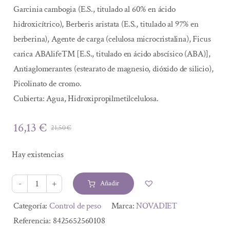
Garcinia cambogia (E.S., titulado al 60% en ácido
hidroxicítrico), Berberis aristata (E.S., titulado al 97% en
berberina), Agente de carga (celulosa microcristalina), Ficus
carica ABAlife™ [E.S., titulado en ácido abscísico (ABA)],
Antiaglomerantes (estearato de magnesio, dióxido de silicio),
Picolinato de cromo.
Cubierta: Agua, Hidroxipropilmetilcelulosa.
16,13
€
21,50
€
El
El
precio
precio
Hay existencias
original
actual
era:
es:
Añadir
21,50 €.
16,13 €.
KEMOGRAS
METABOLIC
Alternative:
Categoría:
Control de peso
Marca:
NOVADIET
30
Referencia:
8425652560108