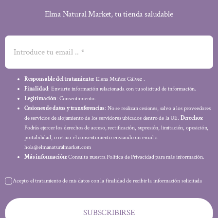
Elma Natural Market, tu tienda saludable
Responsable del tratamiento
: Elena Muñoz Gálvez .
Finalidad
: Enviarte información relacionada con tu solicitud de información.
Legitimación
: Consentimiento.
Cesiones de datos y transferencias
: No se realizan cesiones, salvo a los proveedores
de servicios de alojamiento de los servidores ubicados dentro de la UE.
Derechos
:
Podrás ejercer los derechos de acceso, rectificación, supresión, limitación, oposición,
portabilidad, o retirar el consentimiento enviando un email a
hola@elmanaturalmarket.com
Más información:
Consulta nuestra Política de Privacidad para más información.
Acepto el tratamiento de mis datos con la finalidad de recibir la información solicitada
SUBSCRIBIRSE