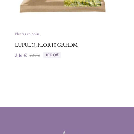
Plantas en bolsa
LUPULO, FLOR 10 GR HDM
2,16
€
2,40
€
10% Off
El
El
precio
precio
original
actual
era:
es:
2,40 €.
2,16 €.