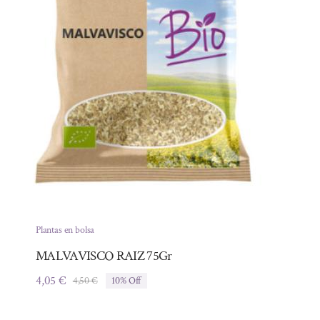
Plantas en bolsa
MALVAVISCO RAIZ 75Gr
4,05
€
4,50
€
10% Off
El
El
precio
precio
original
actual