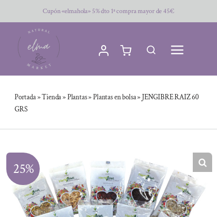
Saltar
Cupón «elmahola» 5% dto 1ª compra mayor de 45€
al
contenido
Portada
»
Tienda
»
Plantas
»
Plantas en bolsa
»
JENGIBRE RAIZ 60
GRS
25%