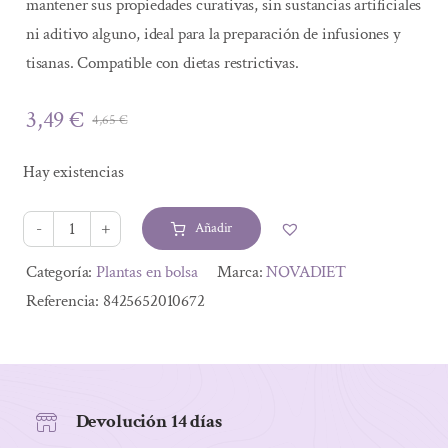
mantener sus propiedades curativas, sin sustancias artificiales
ni aditivo alguno, ideal para la preparación de infusiones y
tisanas. Compatible con dietas restrictivas.
3,49
€
4,65
€
El
El
precio
precio
Hay existencias
original
actual
era:
es:
Añadir
4,65 €.
3,49 €.
JENGIBRE
RAIZ
Alternative:
Categoría:
Plantas en bolsa
Marca:
NOVADIET
60
Referencia:
8425652010672
GRS
cantidad
Devolución 14 días