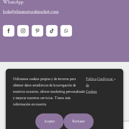
WhatsApp
hola@elmanaturalmarket.com
Utilizamos cookies propias y de terceros para
Política
Configurar
obtener datos estadísticos de la navegación de
de
nuestros usuarios, ofrecer marketing personalizado
Cookies
y mejorar nuestros servicios. Tienes más
Financiado por la Unión Europea – NextGenerationEU. Sin embargo, los
información en nuestra
puntos de vista y las opiniones expresadas son únicamente los del autor o
autores y no reflejan necesariamente los de la Unión Europea o la Comisión
Aceptar
Rechazar
Europea. Ni la Unión Europea ni la Comisión Europea pueden ser consideradas