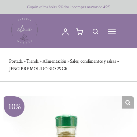
Saltar
Cupón «elmahola» 5% dto 1ª compra mayor de 45€
al
contenido
Portada
»
Tienda
»
Alimentación
»
Sales, condimentos y salsas
»
JENGIBRE MOLIDO BIO 25 GR
10%