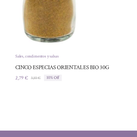
Sales, condimentos y salsas
CINCO ESPECIAS ORIENTALES BIO 30G
2,79
€
3,10
€
10% Off
El
El
precio
precio
original
actual
era:
es:
3,10 €.
2,79 €.