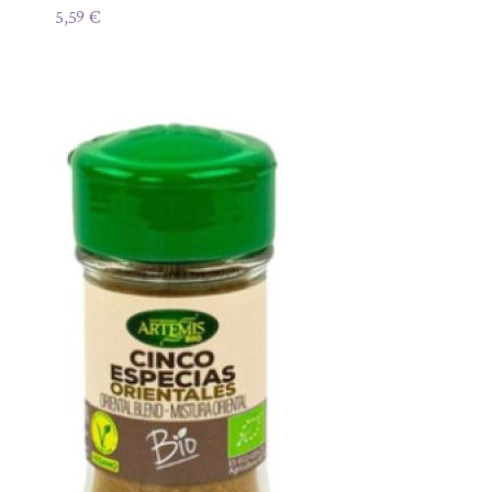
5,59
€