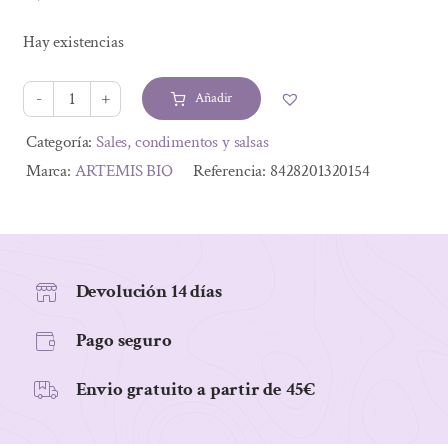
El
El
precio
precio
Hay existencias
original
actual
era:
es:
Añadir
2,40 €.
2,16 €.
JENGIBRE
MOLIDO
Alternative:
Categoría:
Sales, condimentos y salsas
BIO
Marca:
ARTEMIS BIO
Referencia:
8428201320154
25
GR
cantidad
Devolución 14 días
Pago seguro
Envio gratuito a partir de 45€