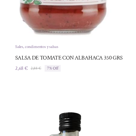
Sales, condimentos y salsas
SALSA DE TOMATE CON ALBAHACA 350 GRS
2,68
€
2,88
€
7% Off
El
El
precio
precio
original
actual
era:
es:
2,88 €.
2,68 €.