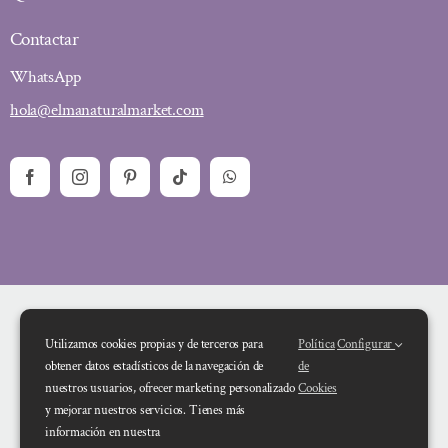
Contactar
WhatsApp
hola@elmanaturalmarket.com
Utilizamos cookies propias y de terceros para
Política
Configurar
obtener datos estadísticos de la navegación de
de
nuestros usuarios, ofrecer marketing personalizado
Cookies
y mejorar nuestros servicios. Tienes más
Financiado por la Unión Europea – NextGenerationEU. Sin embargo, los
información en nuestra