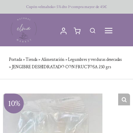
Saltar
Cupón «elmahola» 5% dto 1ª compra mayor de 45€
al
contenido
Portada
»
Tienda
»
Alimentación
»
Legumbres y verduras desecadas
»
JENGIBRE DESHIDRATADO CON FRUCTOSA 250 grs
10%