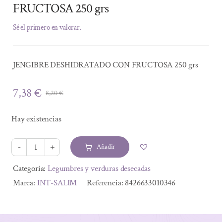
FRUCTOSA 250 grs
Sé el primero en valorar.
JENGIBRE DESHIDRATADO CON FRUCTOSA 250 grs
7,38
€
8,20
€
El
El
precio
precio
Hay existencias
original
actual
era:
es:
Añadir
8,20 €.
7,38 €.
JENGIBRE
DESHIDRATADO
Alternative:
Categoría:
Legumbres y verduras desecadas
CON
Marca:
INT-SALIM
Referencia:
8426633010346
FRUCTOSA
250