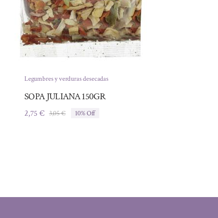
Legumbres y verduras desecadas
SOPA JULIANA 150GR
2,75
€
3,05
€
10% Off
El
El
precio
precio
original
actual
era:
es:
3,05 €.
2,75 €.