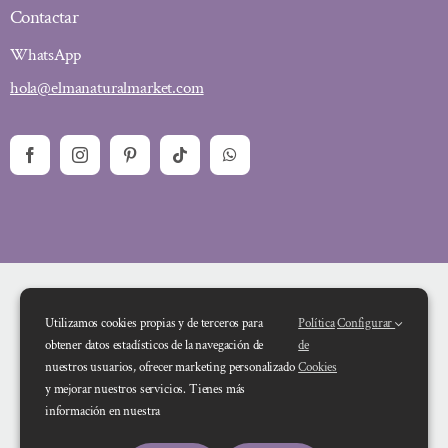
Contactar
WhatsApp
hola@elmanaturalmarket.com
Utilizamos cookies propias y de terceros para
Política
Configurar
obtener datos estadísticos de la navegación de
de
nuestros usuarios, ofrecer marketing personalizado
Cookies
y mejorar nuestros servicios. Tienes más
Financiado por la Unión Europea – NextGenerationEU. Sin embargo, los
información en nuestra
puntos de vista y las opiniones expresadas son únicamente los del autor o