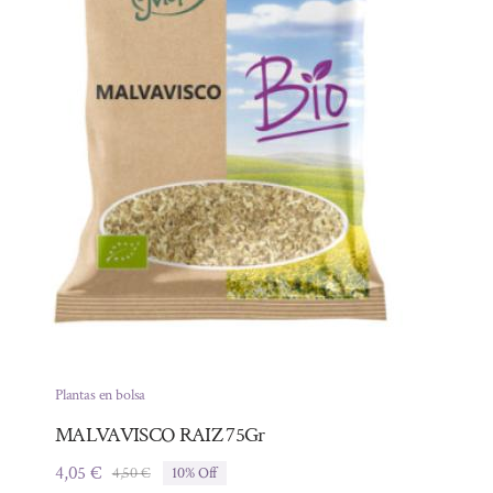
Plantas en bolsa
MALVAVISCO RAIZ 75Gr
4,05
€
4,50
€
10% Off
El
El