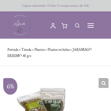
Saltar
Cupón «elmahola» 5% dto 1ª compra mayor de 45€
al
contenido
Portada
»
Tienda
»
Plantas
»
Plantas en bolsa
»
JARAMAGO
ERISIMO 40 grs
6%