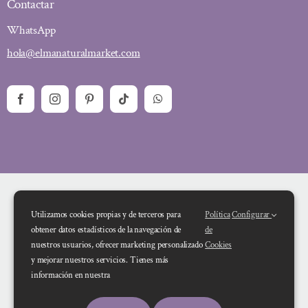
Contactar
WhatsApp
hola@elmanaturalmarket.com
Utilizamos cookies propias y de terceros para
Política
Configurar
obtener datos estadísticos de la navegación de
de
nuestros usuarios, ofrecer marketing personalizado
Cookies
y mejorar nuestros servicios. Tienes más
Financiado por la Unión Europea – NextGenerationEU. Sin embargo, los
información en nuestra
puntos de vista y las opiniones expresadas son únicamente los del autor o
autores y no reflejan necesariamente los de la Unión Europea o la Comisión