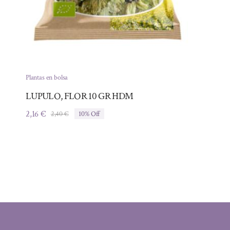
Plantas en bolsa
LUPULO, FLOR 10 GR HDM
2,16
€
2,40
€
10% Off
El
El
precio
precio
original
actual
era:
es:
2,40 €.
2,16 €.