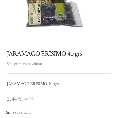
JARAMAGO ERISIMO 40 grs
Sé el primero en valorar.
JARAMAGO ERISIMO 40 grs
2,44
€
2,60
€
El
El
precio
precio
Sin existencias
original
actual