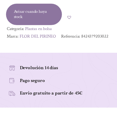
era:
es:
Avisar cuando haya
2,60 €.
2,44 €.
stock
Categoría:
Plantas en bolsa
Marca:
FLOR DEL PIRINEO
Referencia:
8424379203022
Devolución 14 días
Pago seguro
Envio gratuito a partir de 45€