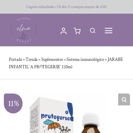
Saltar
Cupón «elmahola» 5% dto 1ª compra mayor de 45€
al
contenido
Portada
»
Tienda
»
Suplementos
»
Sistema inmunológico
»
JARABE
INFANTIL ´A PROTEGERSE´ 150ml
11%