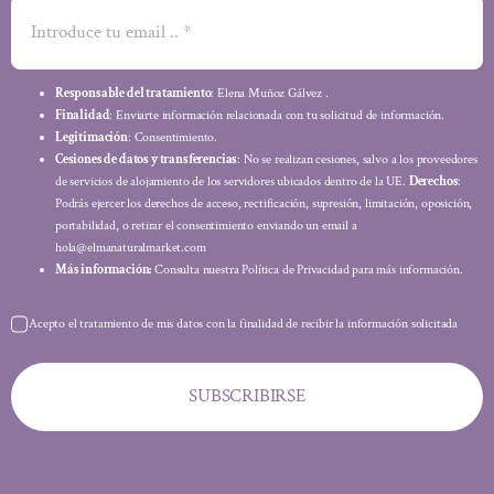
Responsable del tratamiento
: Elena Muñoz Gálvez .
Finalidad
: Enviarte información relacionada con tu solicitud de información.
Legitimación
: Consentimiento.
Cesiones de datos y transferencias
: No se realizan cesiones, salvo a los proveedores
de servicios de alojamiento de los servidores ubicados dentro de la UE.
Derechos
:
Podrás ejercer los derechos de acceso, rectificación, supresión, limitación, oposición,
portabilidad, o retirar el consentimiento enviando un email a
hola@elmanaturalmarket.com
Más información:
Consulta nuestra Política de Privacidad para más información.
Acepto el tratamiento de mis datos con la finalidad de recibir la información solicitada
SUBSCRIBIRSE