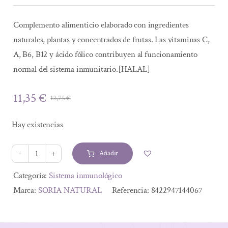
Complemento alimenticio elaborado con ingredientes
naturales, plantas y concentrados de frutas. Las vitaminas C,
A, B6, B12 y ácido fólico contribuyen al funcionamiento
normal del sistema inmunitario.[HALAL]
11,35
€
12,75
€
El
El
precio
precio
Hay existencias
original
actual
era:
es:
Añadir
12,75 €.
11,35 €.
JARABE
INFANTIL
Alternative:
Categoría:
Sistema inmunológico
´A
Marca:
SORIA NATURAL
Referencia:
8422947144067
PROTEGERSE
´