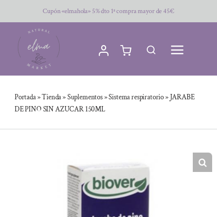
Saltar
Cupón «elmahola» 5% dto 1ª compra mayor de 45€
al
contenido
Portada
»
Tienda
»
Suplementos
»
Sistema respiratorio
»
JARABE
DE PINO SIN AZUCAR 150ML