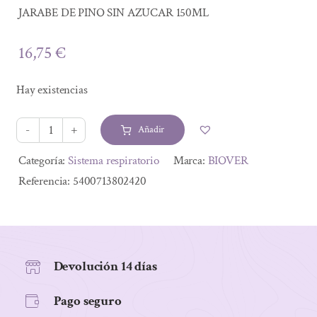
JARABE DE PINO SIN AZUCAR 150ML
16,75
€
Hay existencias
Añadir
JARABE
DE
Alternative:
Categoría:
Sistema respiratorio
Marca:
BIOVER
PINO
Referencia:
5400713802420
SIN
AZUCAR
150ML
cantidad
Devolución 14 días
Pago seguro