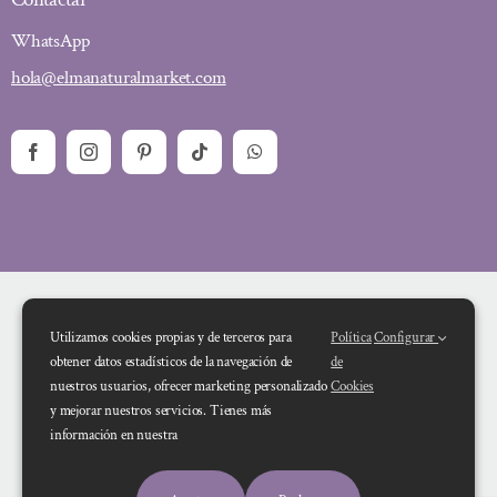
WhatsApp
hola@elmanaturalmarket.com
Utilizamos cookies propias y de terceros para
Política
Configurar
obtener datos estadísticos de la navegación de
de
nuestros usuarios, ofrecer marketing personalizado
Cookies
y mejorar nuestros servicios. Tienes más
Financiado por la Unión Europea – NextGenerationEU. Sin embargo, los
información en nuestra
puntos de vista y las opiniones expresadas son únicamente los del autor o
autores y no reflejan necesariamente los de la Unión Europea o la Comisión