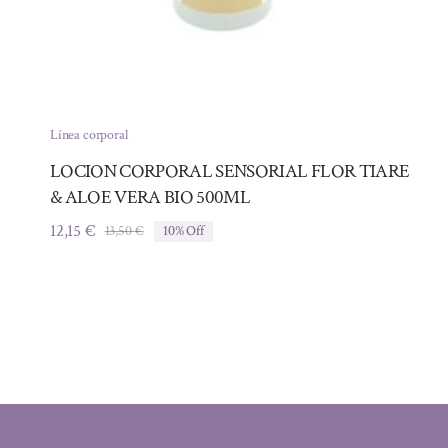
Línea corporal
LOCION CORPORAL SENSORIAL FLOR TIARE
& ALOE VERA BIO 500ML
12,15
€
13,50
€
10% Off
El
El
precio
precio
original
actual
era:
es:
13,50 €.
12,15 €.