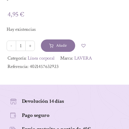
4,95
€
Hay existencias
Añadir
JABON
MANOS
Alternative:
Categoría:
Línea corporal
Marca:
LAVERA
LIMA
Referencia:
4021457632923
FRESCA
250
ML
cantidad
Devolución 14 días
Pago seguro