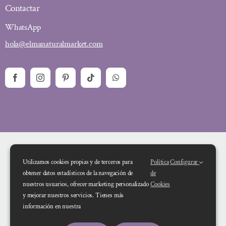
Contactar
WhatsApp
hola@elmanaturalmarket.com
Utilizamos cookies propias y de terceros para
Política
Configurar
obtener datos estadísticos de la navegación de
de
nuestros usuarios, ofrecer marketing personalizado
Cookies
y mejorar nuestros servicios. Tienes más
Financiado por la Unión Europea – NextGenerationEU. Sin embargo, los
información en nuestra
puntos de vista y las opiniones expresadas son únicamente los del autor o