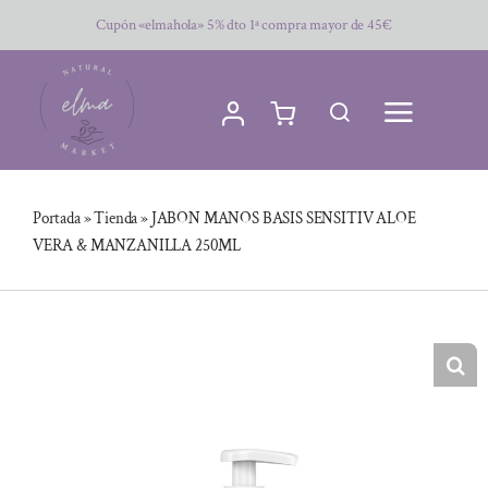
Saltar
Cupón «elmahola» 5% dto 1ª compra mayor de 45€
al
contenido
Portada
»
Tienda
»
JABON MANOS BASIS SENSITIV ALOE
VERA & MANZANILLA 250ML