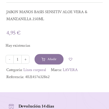
JABON MANOS BASIS SENSITIV ALOE VERA &
MANZANILLA 250ML
4,95
€
Hay existencias
Añadir
JABON
MANOS
Alternative:
Categoría:
Línea corporal
Marca:
LAVERA
BASIS
Referencia:
4021457632862
SENSITIV
ALOE
VERA
&
Devolución 14 días