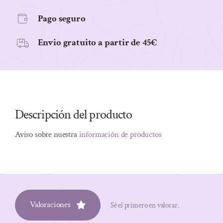
MANZANILLA
Pago seguro
250ML
cantidad
Envio gratuito a partir de 45€
Descripción del producto
Aviso sobre nuestra
información de productos
Valoraciones
Sé el primero en valorar.