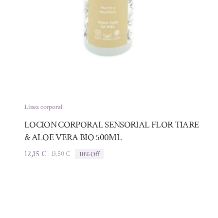
Línea corporal
LOCION CORPORAL SENSORIAL FLOR TIARE
& ALOE VERA BIO 500ML
12,15
€
13,50
€
10% Off
El
El
precio
precio
original
actual
era:
es:
13,50 €.
12,15 €.