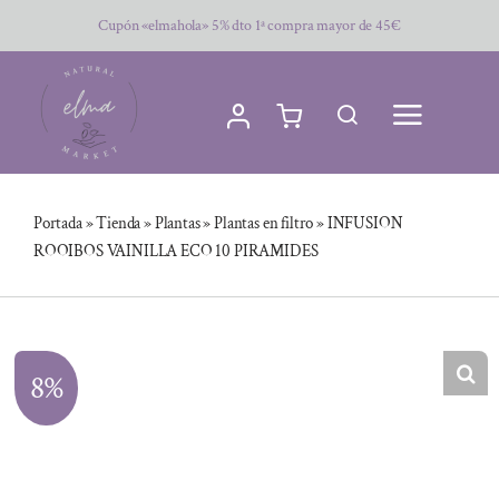
Saltar
Cupón «elmahola» 5% dto 1ª compra mayor de 45€
al
contenido
Portada
»
Tienda
»
Plantas
»
Plantas en filtro
»
INFUSION
ROOIBOS VAINILLA ECO 10 PIRAMIDES
8%