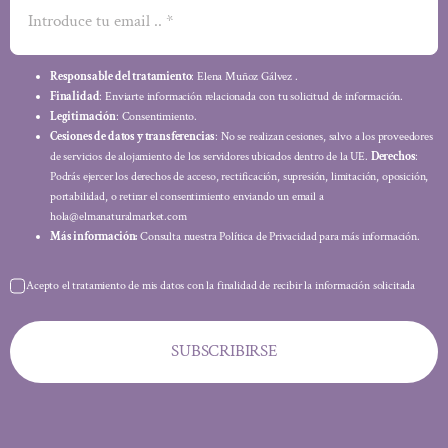
Responsable del tratamiento
: Elena Muñoz Gálvez .
Finalidad
: Enviarte información relacionada con tu solicitud de información.
Legitimación
: Consentimiento.
Cesiones de datos y transferencias
: No se realizan cesiones, salvo a los proveedores
de servicios de alojamiento de los servidores ubicados dentro de la UE.
Derechos
:
Podrás ejercer los derechos de acceso, rectificación, supresión, limitación, oposición,
portabilidad, o retirar el consentimiento enviando un email a
hola@elmanaturalmarket.com
Más información:
Consulta nuestra Política de Privacidad para más información.
Acepto el tratamiento de mis datos con la finalidad de recibir la información solicitada
SUBSCRIBIRSE