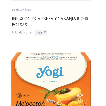
Plantas en filtro
INFUSION FRIA FRESA Y NARANJA BIO 15
BOLSAS
3,86
€
4,20
€
8% Off
El
El
precio
precio
original
actual
era:
es:
4,20 €.
3,86 €.