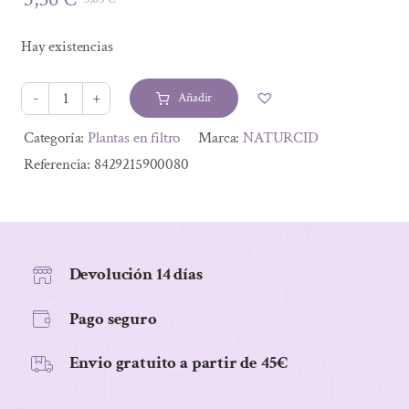
El
El
precio
precio
Hay existencias
original
actual
era:
es:
Añadir
3,65 €.
3,36 €.
INFUSION
ROOIBOS
Alternative:
Categoría:
Plantas en filtro
Marca:
NATURCID
VAINILLA
Referencia:
8429215900080
ECO
10
PIRAMIDES
cantidad
Devolución 14 días
Pago seguro
Envio gratuito a partir de 45€