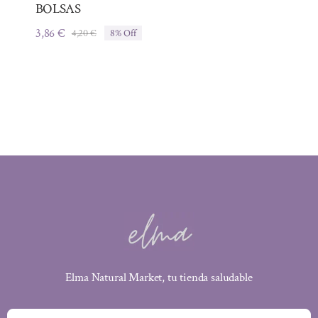
BOLSAS
3,86
€
4,20
€
8% Off
El
El
precio
precio
original
actual
era:
es:
4,20 €.
3,86 €.
Elma Natural Market, tu tienda saludable