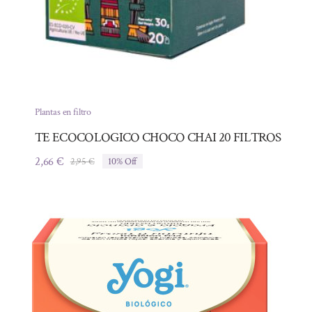
Plantas en filtro
TE ECOCOLOGICO CHOCO CHAI 20 FILTROS
2,66
€
2,95
€
10% Off
El
El
precio
precio
original
actual
era:
es:
2,95 €.
2,66 €.