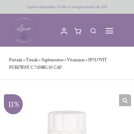
Saltar
Cupón «elmahola» 5% dto 1ª compra mayor de 45€
al
contenido
Portada
»
Tienda
»
Suplementos
»
Vitaminas
»
HOLOVIT
PUREWAY C 750MG 50 CAP
11%