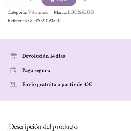
25,40 €.
22,61 €.
HOLOVIT
PUREWAY
Alternative:
Categoría:
Vitaminas
Marca:
EQUISALUD
C
Referencia:
8437021090840
750MG
50
CAP
cantidad
Devolución 14 días
Pago seguro
Envio gratuito a partir de 45€
Descripción del producto