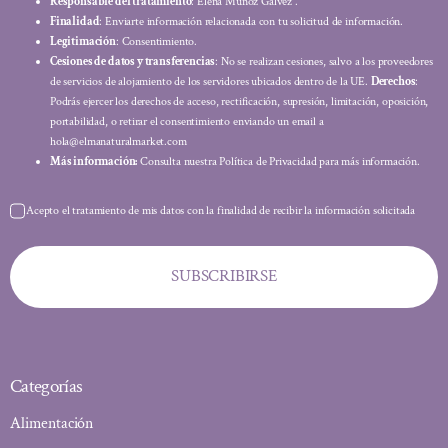
Responsable del tratamiento
: Elena Muñoz Gálvez .
Finalidad
: Enviarte información relacionada con tu solicitud de información.
Legitimación
: Consentimiento.
Cesiones de datos y transferencias
: No se realizan cesiones, salvo a los proveedores
de servicios de alojamiento de los servidores ubicados dentro de la UE.
Derechos
:
Podrás ejercer los derechos de acceso, rectificación, supresión, limitación, oposición,
portabilidad, o retirar el consentimiento enviando un email a
hola@elmanaturalmarket.com
Más información:
Consulta nuestra Política de Privacidad para más información.
Acepto el tratamiento de mis datos con la finalidad de recibir la información solicitada
SUBSCRIBIRSE
Categorías
Alimentación