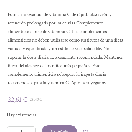
Forma innovadora de vitamina C de rápida absorción y
retención prolongada por las células.Complemento
alimenticio a base de vitamina C. Los complementos
alimenticios no deben utilizarse como sustitutos de una dieta
variada y equilibrada y un estilo de vida saludable. No
superar la dosis diaria expresamente recomendada. Mantener
fuera del alcance de los niños más pequeños. Este
complemento alimenticio sobrepasa la ingesta diaria
recomendada para la vitamina C. Apto para veganos.
22,61
€
25,40
€
El
El
precio
precio
Hay existencias
original
actual
era:
es:
Añadir