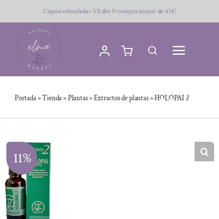
Saltar
Cupón «elmahola» 5% dto 1ª compra mayor de 45€
al
contenido
Portada
»
Tienda
»
Plantas
»
Extractos de plantas
»
HOLOPAI 2
11%