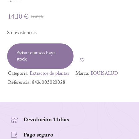
14,10
€
15,84
€
El
El
precio
precio
Sin existencias
original
actual
era:
es:
Avisar cuando haya
15,84 €.
14,10 €.
stock
Categoría:
Extractos de plantas
Marca:
EQUISALUD
Referencia:
8436003020028
Devolución 14 días
Pago seguro