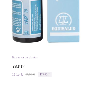
Extractos de plantas
YAP 19
15,13
€
17,00
€
11% Off
El
El
precio
precio
original
actual
era:
es:
17,00 €.
15,13 €.