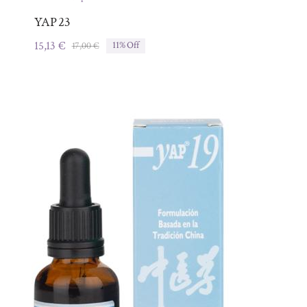
YAP 23
15,13
€
17,00
€
11% Off
El
El
precio
precio
original
actual
era:
es:
17,00 €.
15,13 €.