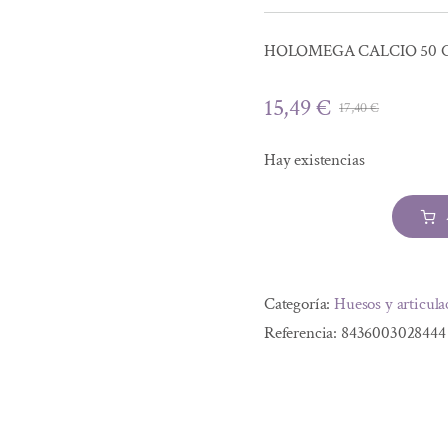
HOLOMEGA CALCIO 50 
15,49
€
17,40
€
El
El
precio
precio
Hay existencias
origina
actual
era:
es:
17,40 €
15,49 €
HOLOMEGA
CALCIO
Alternative:
50
Categoría:
Huesos y articula
CAP
Referencia:
8436003028444
cantidad