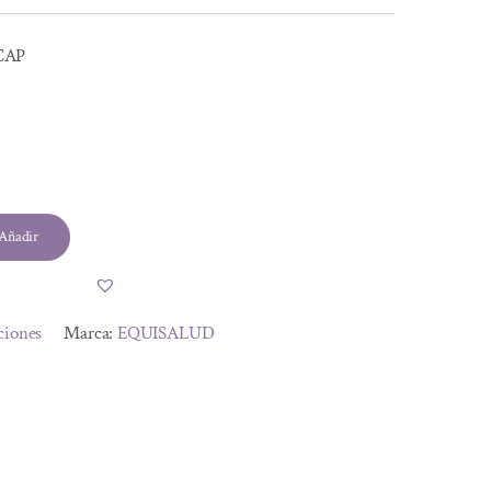
CAP
l
Añadir
.
.
ciones
Marca:
EQUISALUD