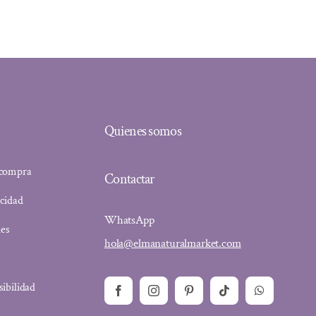
26,95 €.
23,99 €.
Quienes somos
 compra
Contactar
acidad
WhatsApp
ies
hola@elmanaturalmarket.com
sibilidad