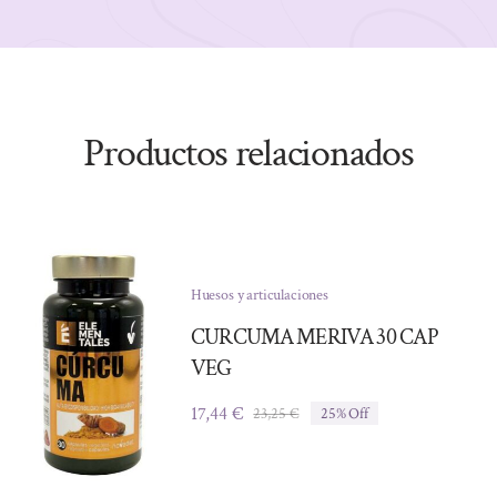
Productos relacionados
Huesos y articulaciones
CURCUMA MERIVA 30 CAP
VEG
17,44
€
23,25
€
25% Off
El
El
precio
precio
original
actual
era:
es: