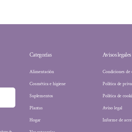
23,25 €.
17,44 €.
Categorías
Avisos legales
Alimentación
Condiciones de
Cosmética e higiene
Política de priv
Suplementos
Política de cook
Plantas
Aviso legal
Hogar
Informe de acce
eedores de