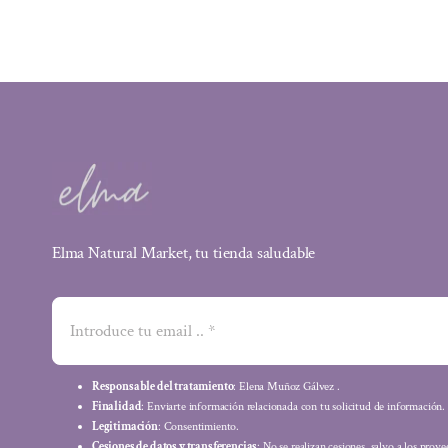
era:
es:
16,72 €.
14,38 €.
Elma Natural Market, tu tienda saludable
Responsable del tratamiento
: Elena Muñoz Gálvez .
Finalidad
: Enviarte información relacionada con tu solicitud de información.
Legitimación
: Consentimiento.
Cesiones de datos y transferencias
: No se realizan cesiones, salvo a los prov