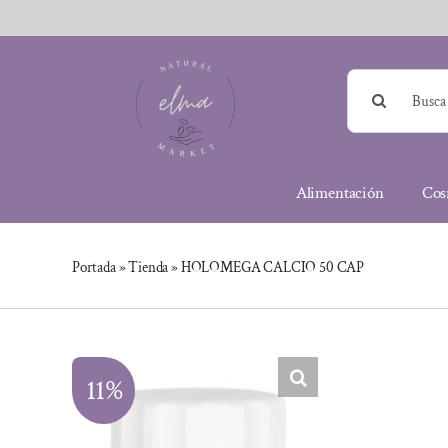
Saltar
al
contenido
Buscar:
Alimentación
Cos
Portada
»
Tienda
»
HOLOMEGA CALCIO 50 CAP
11%