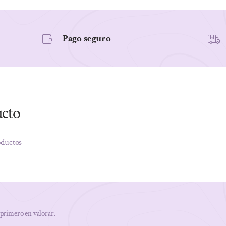
Pago seguro
ucto
oductos
 primero en valorar.