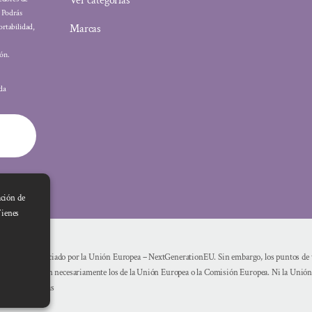
Ver categorías
: Podrás
Marcas
ortabilidad,
ón.
ada
ación de
Tienes
Financiado por la Unión Europea – NextGenerationEU. Sin embargo, los puntos de vi
reflejan necesariamente los de la Unión Europea o la Comisión Europea. Ni la Unió
mismas