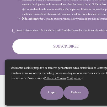
servicios de alojamiento de los servidores ubicados dentro de la UE.
Derechos
ejercer los derechos de acceso, rectificación, supresión, limitación, oposición, p
o retirar el consentimiento enviando un email a hola@elmanaturalmarket.com
Más información:
Consulta nuestra Política de Privacidad para más informaci
Acepto el tratamiento de mis datos con la finalidad de recibir la información solicit
SUBSCRIBIRSE
Utilizamos cookies propias y de terceros para obtener datos estadísticos de la naveg
nuestros usuarios, ofrecer marketing personalizado y mejorar nuestros servicios. 
más información en nuestra
Política de Cookies
Configurar
Aceptar
Rechazar