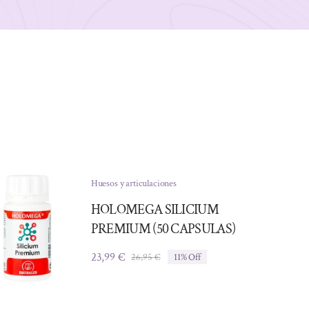
Huesos y articulaciones
HOLOMEGA SILICIUM
PREMIUM (50 CAPSULAS)
23,99
€
26,95
€
11% Off
El
El
precio
precio
original
actual
era:
es: