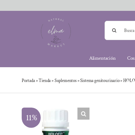
Saltar
al
contenido
Buscar:
Alimentación
Cos
Portada
»
Tienda
»
Suplementos
»
Sistema genitourinario
»
HOLOF
11%