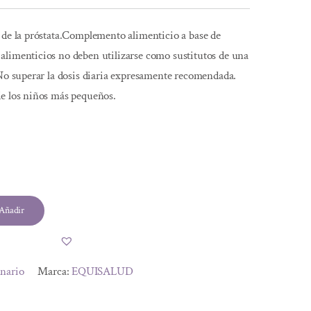
 de la próstata.Complemento alimenticio a base de
alimenticios no deben utilizarse como sustitutos de una
 No superar la dosis diaria expresamente recomendada.
de los niños más pequeños.
l
Añadir
.
.
inario
Marca:
EQUISALUD