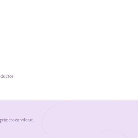
oductos
 primero en valorar.