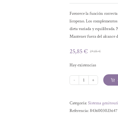
Favorece la función correcta
licopeno. Los complementos 
dieta variada y equilibrada.
Mantener fuera del alcance 
25,85
€
29,05
€
El
El
precio
precio
Hay existencias
origina
actual
era:
es:
29,05 €
25,85 €
HOLOFIT
LICOPENO
Alternative:
50
Categoría:
Sistema genitour
cáp.
Referencia:
8436003023647
cantidad