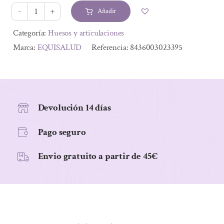
era:
es:
Añadir
38,31 €.
34,10 €.
HOLOFIT
CURCUMA
Alternative:
Categoría:
Huesos y articulaciones
FITOSOMADA
Marca:
EQUISALUD
Referencia:
8436003023395
50
CAPSULAS
cantidad
Devolución 14 días
Pago seguro
Envio gratuito a partir de 45€