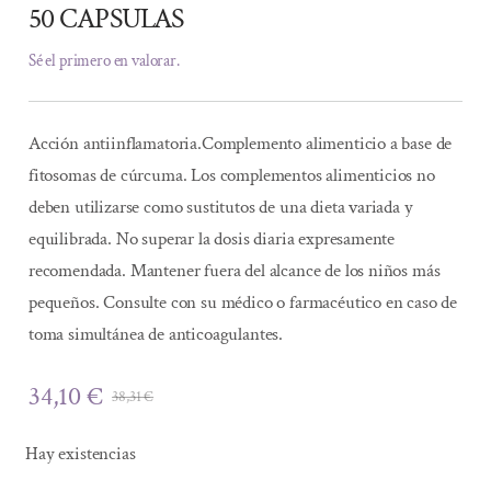
50 CAPSULAS
Sé el primero en valorar.
Acción antiinflamatoria.Complemento alimenticio a base de
fitosomas de cúrcuma. Los complementos alimenticios no
deben utilizarse como sustitutos de una dieta variada y
equilibrada. No superar la dosis diaria expresamente
recomendada. Mantener fuera del alcance de los niños más
pequeños. Consulte con su médico o farmacéutico en caso de
toma simultánea de anticoagulantes.
34,10
€
38,31
€
El
El
precio
precio
Hay existencias
original
actual