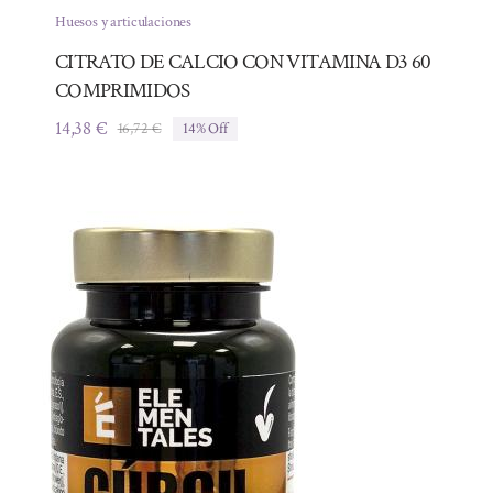
Huesos y articulaciones
CITRATO DE CALCIO CON VITAMINA D3 60
COMPRIMIDOS
14,38
€
16,72
€
14% Off
El
El
precio
precio
original
actual
era:
es:
16,72 €.
14,38 €.