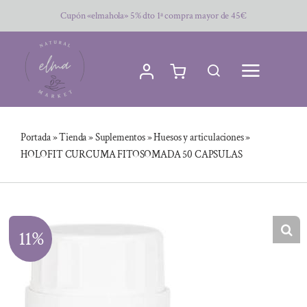
Saltar
Cupón «elmahola» 5% dto 1ª compra mayor de 45€
al
contenido
Portada
»
Tienda
»
Suplementos
»
Huesos y articulaciones
»
HOLOFIT CURCUMA FITOSOMADA 50 CAPSULAS
11%