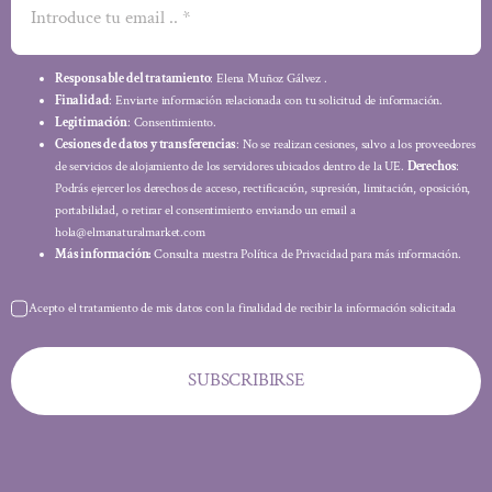
Responsable del tratamiento
: Elena Muñoz Gálvez .
Finalidad
: Enviarte información relacionada con tu solicitud de información.
Legitimación
: Consentimiento.
Cesiones de datos y transferencias
: No se realizan cesiones, salvo a los proveedores
de servicios de alojamiento de los servidores ubicados dentro de la UE.
Derechos
:
Podrás ejercer los derechos de acceso, rectificación, supresión, limitación, oposición,
portabilidad, o retirar el consentimiento enviando un email a
hola@elmanaturalmarket.com
Más información:
Consulta nuestra Política de Privacidad para más información.
Acepto el tratamiento de mis datos con la finalidad de recibir la información solicitada
SUBSCRIBIRSE