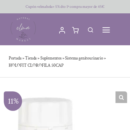
Saltar
Cupón «elmahola» 5% dto 1ª compra mayor de 45€
al
contenido
Portada
»
Tienda
»
Suplementos
»
Sistema genitourinario
»
HOLOFIT CLOROFILA 50CAP
11%