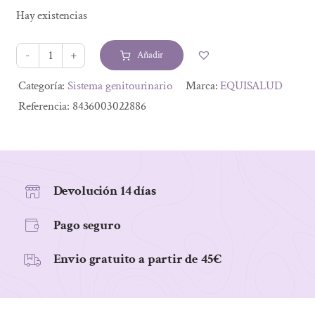
precio
precio
Hay existencias
original
actual
era:
es:
Añadir
22,18 €.
19,74 €.
HOLOFIT
CLOROFILA
Alternative:
Categoría:
Sistema genitourinario
Marca:
EQUISALUD
50CAP
Referencia:
8436003022886
cantidad
Devolución 14 días
Pago seguro
Envio gratuito a partir de 45€