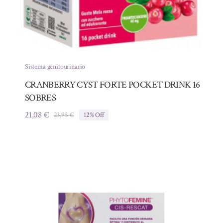
Sistema genitourinario
CRANBERRY CYST FORTE POCKET DRINK 16
SOBRES
21,08
€
23,95
€
12% Off
El
El
precio
precio
original
actual
era:
es:
23,95 €.
21,08 €.