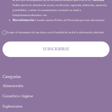
de servicios de alojamiento de los servidores ubicados dentro de la UE.
Derechos
:
Podrás ejercer los derechos de acceso, rectificación, supresión, limitación, oposición,
portabilidad, o retirar el consentimiento enviando un email a
hola@elmanaturalmarket.com
Más información:
Consulta nuestra Política de Privacidad para más información.
Acepto el tratamiento de mis datos con la finalidad de recibir la información solicitada
SUBSCRIBIRSE
Categorías
Alimentación
Cosmética e higiene
Suplementos