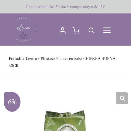
Saltar
Cupón «elmahola» 5% dto 1ª compra mayor de 45€
al
contenido
Portada
»
Tienda
»
Plantas
»
Plantas en bolsa
»
HIERBA BUENA
30GR
6%