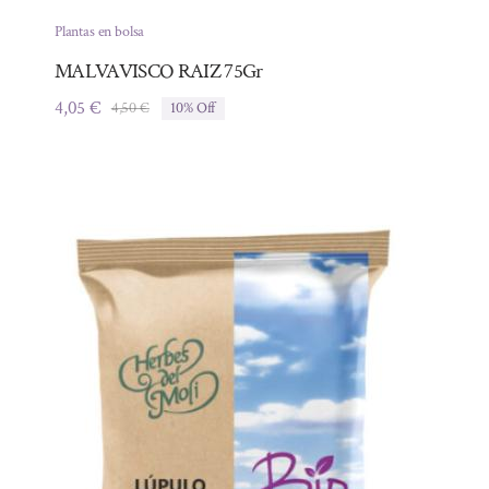
Plantas en bolsa
MALVAVISCO RAIZ 75Gr
4,05
€
4,50
€
10% Off
El
El
precio
precio
original
actual
era:
es:
4,50 €.
4,05 €.