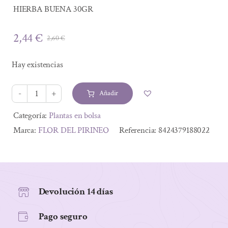
HIERBA BUENA 30GR
2,44
€
2,60
€
El
El
precio
precio
Hay existencias
original
actual
era:
es:
Añadir
2,60 €.
2,44 €.
HIERBA
BUENA
Alternative:
Categoría:
Plantas en bolsa
30GR
Marca:
FLOR DEL PIRINEO
Referencia:
8424379188022
cantidad
Devolución 14 días
Pago seguro