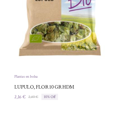
Plantas en bolsa
LUPULO, FLOR 10 GR HDM
2,16
€
2,40
€
10% Off
El
El
precio
precio
original
actual
era:
es:
2,40 €.
2,16 €.