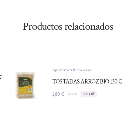
Productos relacionados
Aperitivos y frutos secos
N
TOSTADAS ARROZ BIO 130 G
1,80
€
1,89
€
5% Off
El
El
precio
precio
original
actual
era:
es:
1,89 €.
1,80 €.