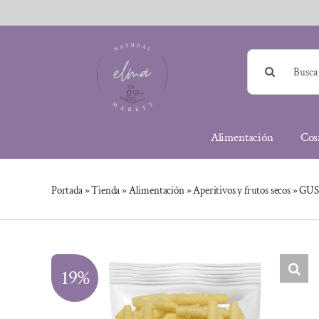
Saltar
al
contenido
Buscar:
Alimentación
Cos
Portada
»
Tienda
»
Alimentación
»
Aperitivos y frutos secos
»
GUS
19%