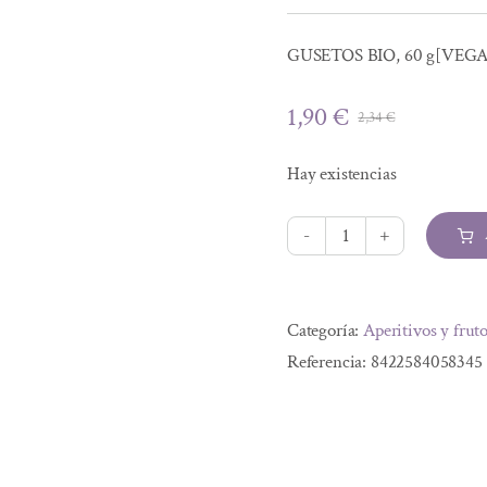
GUSETOS BIO, 60 g[VEG
1,90
€
2,34
€
El
El
precio
precio
Hay existencias
original
actual
era:
es:
2,34 €.
1,90 €.
GUSETOS
BIO,
Alternative:
60
Categoría:
Aperitivos y fruto
g
Referencia:
8422584058345
cantidad