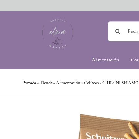
Saltar
al
contenido
Buscar:
Alimentación
Cos
Portada
»
Tienda
»
Alimentación
»
Celíacos
»
GRISSINI SESAMO