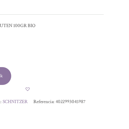
LUTEN 100GR BIO
ck
a:
SCHNITZER
Referencia:
4022993045987