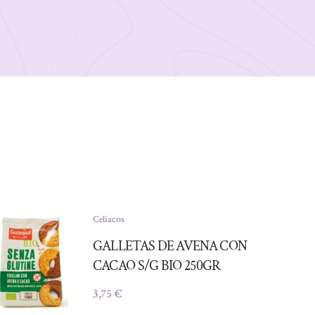
Celíacos
GALLETAS DE AVENA CON
CACAO S/G BIO 250GR
3,75
€