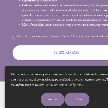
Legitimación
: Consentimiento.
Cesiones de datos y transferencias
: No se realizan cesiones, salvo a los prov
servicios de alojamiento de los servidores ubicados dentro de la UE.
Derechos
ejercer los derechos de acceso, rectificación, supresión, limitación, oposición, p
o retirar el consentimiento enviando un email a hola@elmanaturalmarket.com
Más información:
Consulta nuestra Política de Privacidad para más informaci
Acepto el tratamiento de mis datos con la finalidad de recibir la información solicit
SUBSCRIBIRSE
Utilizamos cookies propias y de terceros para obtener datos estadísticos de la naveg
nuestros usuarios, ofrecer marketing personalizado y mejorar nuestros servicios. 
más información en nuestra
Política de Cookies
Configurar
Aceptar
Rechazar