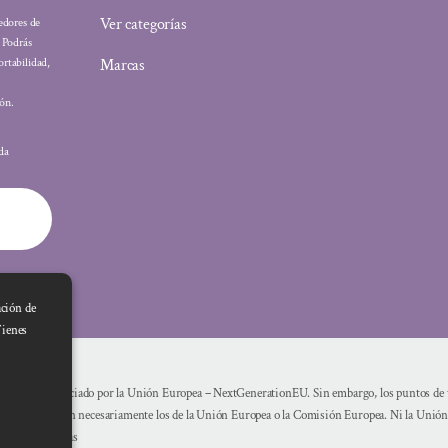
Ver categorías
eedores de
: Podrás
Marcas
ortabilidad,
ón.
ada
ación de
Tienes
Financiado por la Unión Europea – NextGenerationEU. Sin embargo, los puntos de vi
reflejan necesariamente los de la Unión Europea o la Comisión Europea. Ni la Unió
mismas