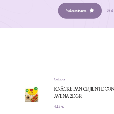
Valoraciones
Sé el
Celíacos
KNÄCKE PAN CRJIENTE CO
AVENA 215GR
4,15
€