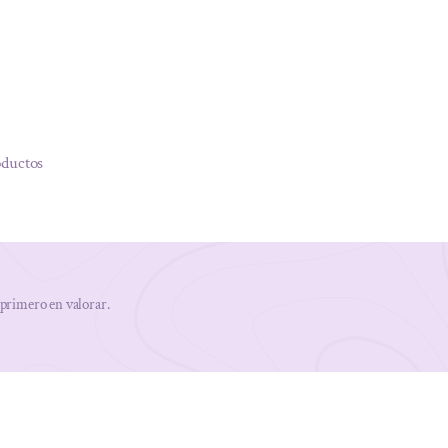
oductos
 primero en valorar.