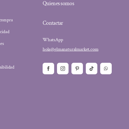
Quienes somos
 compra
Contactar
acidad
WhatsApp
ies
hola@elmanaturalmarket.com
sibilidad