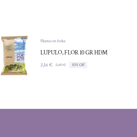
Plantas en bolsa
LUPULO, FLOR 10 GR HDM
2,16
€
2,40
€
10% Off
El
El
precio
precio
original
actual
era:
es:
2,40 €.
2,16 €.