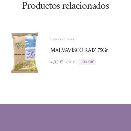
Productos relacionados
Plantas en bolsa
MALVAVISCO RAIZ 75Gr
4,05
€
4,50
€
10% Off
El
El
precio
precio
original
actual
era:
es:
4,50 €.
4,05 €.