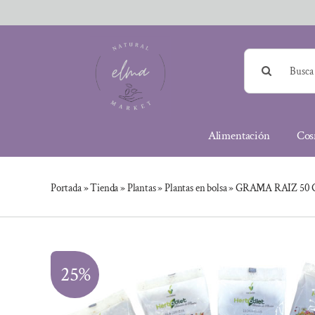
Saltar
al
contenido
Buscar:
Alimentación
Cos
Portada
»
Tienda
»
Plantas
»
Plantas en bolsa
»
GRAMA RAIZ 50 
25%