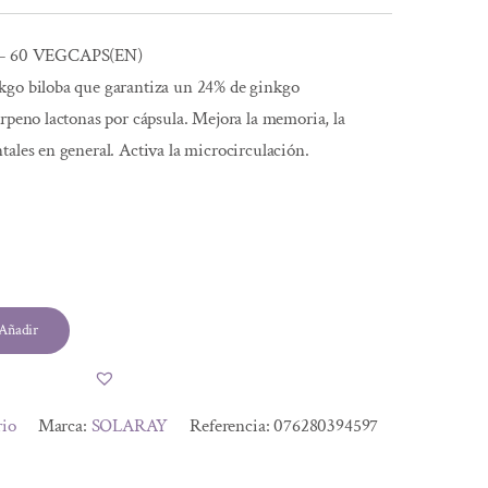
– 60 VEGCAPS(EN)
kgo biloba que garantiza un 24% de ginkgo
erpeno lactonas por cápsula. Mejora la memoria, la
tales en general. Activa la microcirculación.
l
Añadir
.
.
rio
Marca:
SOLARAY
Referencia:
076280394597