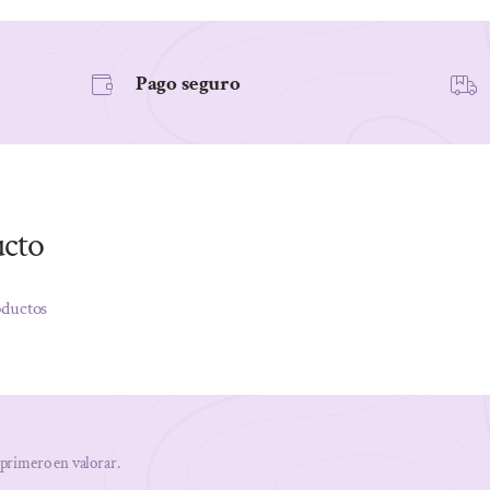
Pago seguro
ucto
oductos
 primero en valorar.