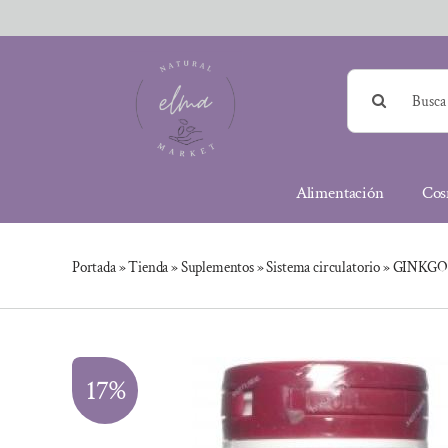
Saltar
al
contenido
Buscar:
Alimentación
Cos
Portada
»
Tienda
»
Suplementos
»
Sistema circulatorio
»
GINKGO
17%