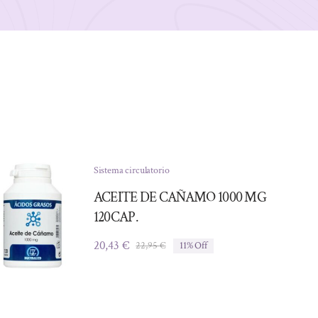
Sistema circulatorio
ACEITE DE CAÑAMO 1000 MG
120CAP.
20,43
€
22,95
€
11% Off
El
El
precio
precio
original
actual
era:
es:
22,95 €.
20,43 €.