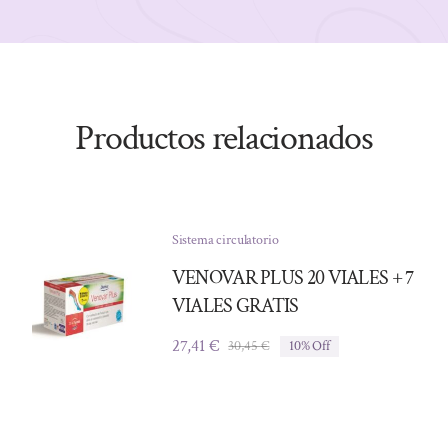
Productos relacionados
Sistema circulatorio
VENOVAR PLUS 20 VIALES + 7
VIALES GRATIS
27,41
€
30,45
€
10% Off
El
El
precio
precio
original
actual
era:
es:
30,45 €.
27,41 €.