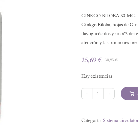
GINKGO BILOBA 60 MG. 
Ginkgo Biloba, hojas de Gin
flavoglicósidos y un 6% de t
atención y las funciones men
25,69
€
30,95
€
El
El
precio
precio
Hay existencias
origina
actual
era:
es:
30,95 €
25,69 €
GINKGO
BILOBA
Alternative:
CAPSULAS
Categoría:
Sistema circulato
cantidad