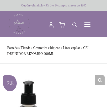
Saltar
Cupón «elmahola» 5% dto 1ª compra mayor de 45€
al
contenido
Portada
»
Tienda
»
Cosmética e higiene
»
Línea capilar
»
GEL
DEFINIDOR RIZOS BIO 200ML
9%