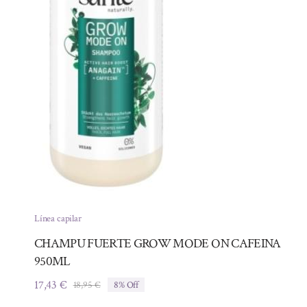
Línea capilar
CHAMPU FUERTE GROW MODE ON CAFEINA
950ML
17,43
€
18,95
€
8% Off
El
El
precio
precio