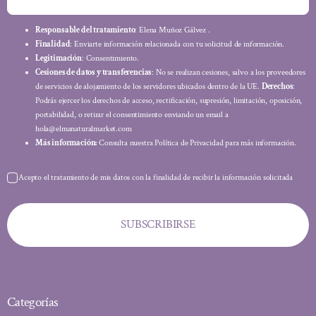
Responsable del tratamiento
: Elena Muñoz Gálvez .
Finalidad
: Enviarte información relacionada con tu solicitud de información.
Legitimación
: Consentimiento.
Cesiones de datos y transferencias
: No se realizan cesiones, salvo a los proveedores
de servicios de alojamiento de los servidores ubicados dentro de la UE.
Derechos
:
Podrás ejercer los derechos de acceso, rectificación, supresión, limitación, oposición,
portabilidad, o retirar el consentimiento enviando un email a
hola@elmanaturalmarket.com
Más información:
Consulta nuestra Política de Privacidad para más información.
Acepto el tratamiento de mis datos con la finalidad de recibir la información solicitada
SUBSCRIBIRSE
Categorías