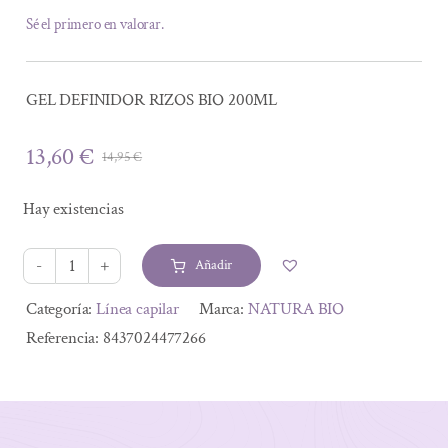
Sé el primero en valorar.
GEL DEFINIDOR RIZOS BIO 200ML
13,60
€
14,95
€
El
El
precio
precio
Hay existencias
original
actual
era:
es:
Añadir
14,95 €.
13,60 €.
GEL
DEFINIDOR
Alternative:
Categoría:
Línea capilar
Marca:
NATURA BIO
RIZOS
Referencia:
8437024477266
BIO
200ML
cantidad