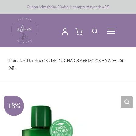
Saltar
Cupón «elmahola» 5% dto 1ª compra mayor de 45€
al
contenido
Portada
»
Tienda
»
GEL DE DUCHA CREMOSO GRANADA 400
ML
18%