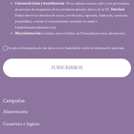
Cesiones de datos y transferencias
: No se realizan cesiones, salvo a los proveedores
de servicios de alojamiento de los servidores ubicados dentro de la UE.
Derechos
:
Podrás ejercer los derechos de acceso, rectificación, supresión, limitación, oposición,
portabilidad, o retirar el consentimiento enviando un email a
hola@elmanaturalmarket.com
Más información:
Consulta nuestra Política de Privacidad para más información.
Acepto el tratamiento de mis datos con la finalidad de recibir la información solicitada
SUBSCRIBIRSE
Categorías
Alimentación
Cosmética e higiene