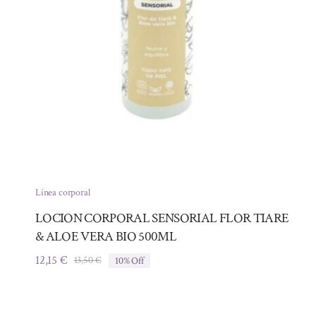
Línea corporal
LOCION CORPORAL SENSORIAL FLOR TIARE
& ALOE VERA BIO 500ML
12,15
€
13,50
€
10% Off
El
El
precio
precio
original
actual
era:
es: