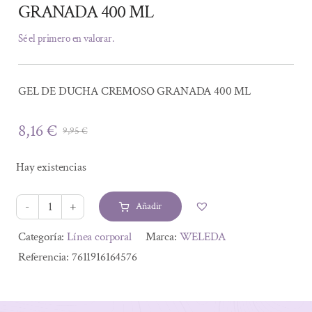
GRANADA 400 ML
Sé el primero en valorar.
GEL DE DUCHA CREMOSO GRANADA 400 ML
8,16
€
9,95
€
El
El
precio
precio
Hay existencias
original
actual
era:
es:
Añadir
9,95 €.
8,16 €.
GEL
DE
Alternative:
Categoría:
Línea corporal
Marca:
WELEDA
DUCHA
Referencia:
7611916164576
CREMOSO
GRANADA