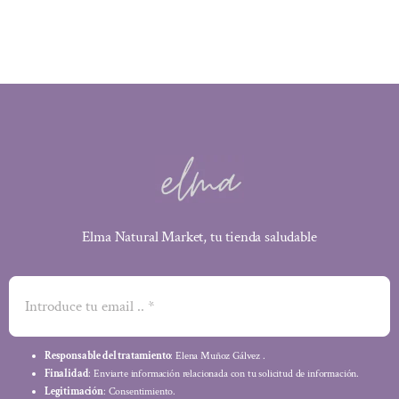
13,50 €.
12,15 €.
Elma Natural Market, tu tienda saludable
Responsable del tratamiento
: Elena Muñoz Gálvez .
Finalidad
: Enviarte información relacionada con tu solicitud de información.
Legitimación
: Consentimiento.