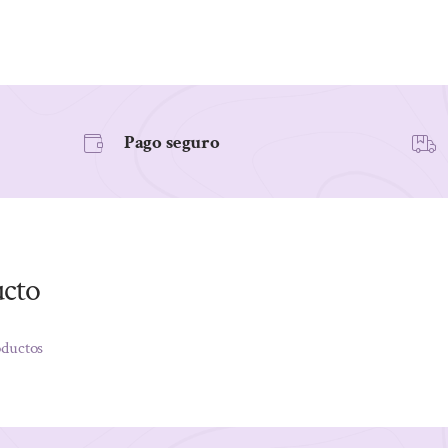
DE
TÉ,
200
ml
cantidad
Pago seguro
ucto
oductos