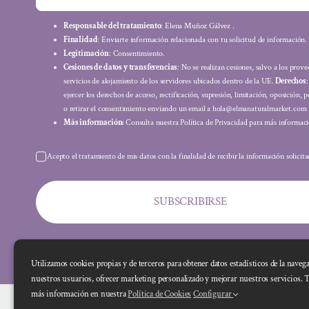
Responsable del tratamiento
: Elena Muñoz Gálvez .
Finalidad
: Enviarte información relacionada con tu solicitud de información.
Legitimación
: Consentimiento.
Cesiones de datos y transferencias
: No se realizan cesiones, salvo a los prov
servicios de alojamiento de los servidores ubicados dentro de la UE.
Derechos
ejercer los derechos de acceso, rectificación, supresión, limitación, oposición, p
o retirar el consentimiento enviando un email a hola@elmanaturalmarket.com
Más información:
Consulta nuestra Política de Privacidad para más informaci
Acepto el tratamiento de mis datos con la finalidad de recibir la información solicit
SUBSCRIBIRSE
Utilizamos cookies propias y de terceros para obtener datos estadísticos de la naveg
nuestros usuarios, ofrecer marketing personalizado y mejorar nuestros servicios. 
más información en nuestra
Política de Cookies
Configurar