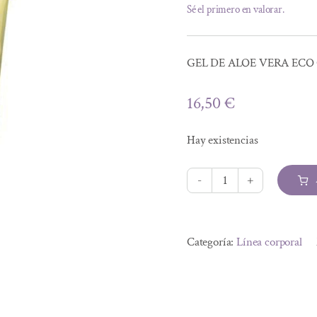
Sé el primero en valorar.
GEL DE ALOE VERA ECO 
16,50
€
Hay existencias
GEL
DE
Alternative:
ALOE
Categoría:
Línea corporal
VERA
ECO
CON
ÁRBOL