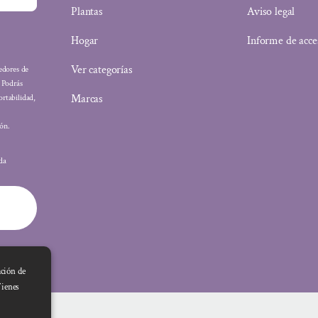
Plantas
Aviso legal
Hogar
Informe de acce
Ver categorías
eedores de
: Podrás
Marcas
ortabilidad,
ón.
ada
ación de
Tienes