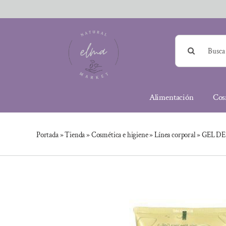
Saltar
al
contenido
Buscar:
Alimentación
Cos
Portada
»
Tienda
»
Cosmética e higiene
»
Línea corporal
»
GEL DE