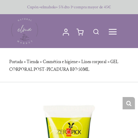
Saltar
Cupón «elmahola» 5% dto 1ª compra mayor de 45€
al
contenido
Portada
»
Tienda
»
Cosmética e higiene
»
Línea corporal
»
GEL
CORPORAL POST-PICADURA BIO 50ML