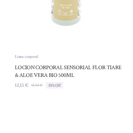
Línea corporal
LOCION CORPORAL SENSORIAL FLOR TIARE
& ALOE VERA BIO 500ML
12,15
€
13,50
€
10% Off
El
El
precio
precio
original
actual
era:
es:
13,50 €.
12,15 €.