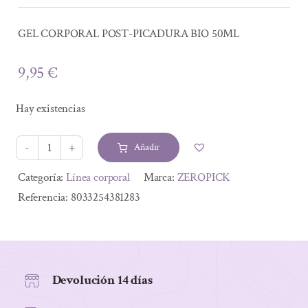
GEL CORPORAL POST-PICADURA BIO 50ML
9,95
€
Hay existencias
Añadir
GEL
CORPORAL
Alternative:
Categoría:
Línea corporal
Marca:
ZEROPICK
POST-
Referencia:
8033254381283
PICADURA
BIO
50ML
cantidad
Devolución 14 días