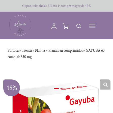
Saltar
Cupón «elmahola» 5% dto 1ª compra mayor de 45€
al
contenido
Portada
»
Tienda
»
Plantas
»
Plantas en comprimidos
»
GAYUBA 60
comp. de 330 mg
18%