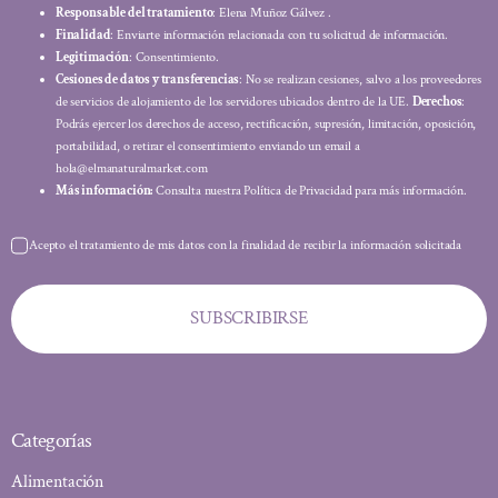
Responsable del tratamiento
: Elena Muñoz Gálvez .
Finalidad
: Enviarte información relacionada con tu solicitud de información.
Legitimación
: Consentimiento.
Cesiones de datos y transferencias
: No se realizan cesiones, salvo a los proveedores
de servicios de alojamiento de los servidores ubicados dentro de la UE.
Derechos
:
Podrás ejercer los derechos de acceso, rectificación, supresión, limitación, oposición,
portabilidad, o retirar el consentimiento enviando un email a
hola@elmanaturalmarket.com
Más información:
Consulta nuestra Política de Privacidad para más información.
Acepto el tratamiento de mis datos con la finalidad de recibir la información solicitada
SUBSCRIBIRSE
Categorías
Alimentación