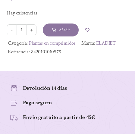
El
El
precio
precio
Hay existencias
original
actual
era:
es:
Añadir
7,00 €.
5,74 €.
GAYUBA
60
Alternative:
Categoría:
Plantas en comprimidos
Marca:
ELADIET
comp.
Referencia:
8420101010975
de
330
mg
cantidad
Devolución 14 días
Pago seguro
Envio gratuito a partir de 45€