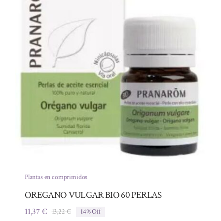
Plantas en comprimidos
OREGANO VULGAR BIO 60 PERLAS
11,37
€
13,22
€
14% Off
El
El