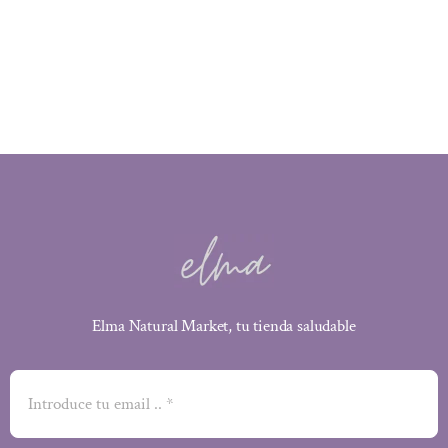
precio
precio
original
actual
era:
es:
13,22 €.
11,37 €.
Elma Natural Market, tu tienda saludable