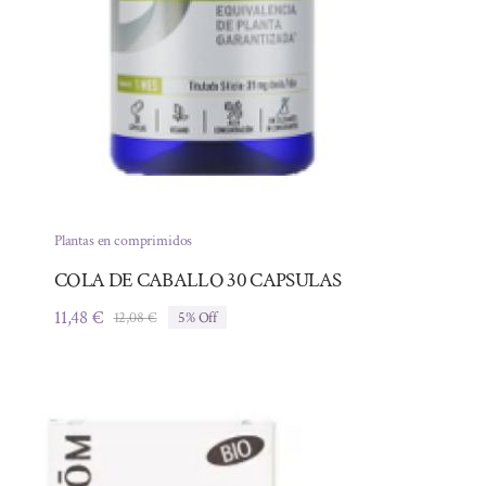
Plantas en comprimidos
COLA DE CABALLO 30 CAPSULAS
11,48
€
12,08
€
5% Off
El
El
precio
precio
original
actual
era:
es:
12,08 €.
11,48 €.