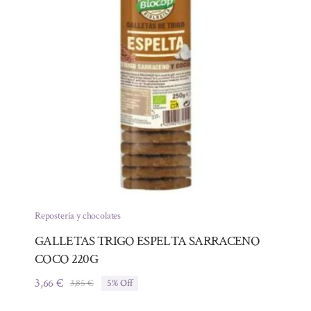
Repostería y chocolates
GALLETAS TRIGO ESPELTA SARRACENO
COCO 220G
3,66
€
3,85
€
5% Off
El
El
precio
precio