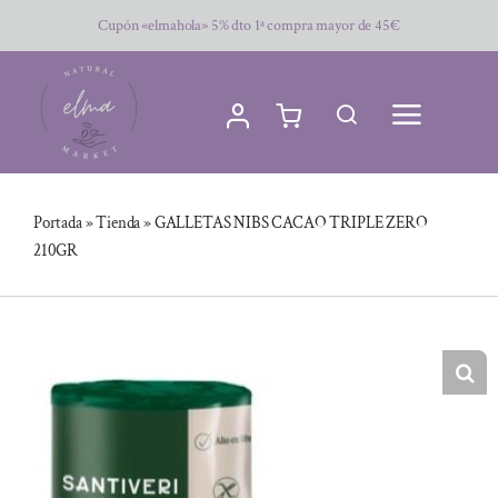
Saltar
Cupón «elmahola» 5% dto 1ª compra mayor de 45€
al
contenido
Portada
»
Tienda
»
GALLETAS NIBS CACAO TRIPLE ZERO
210GR