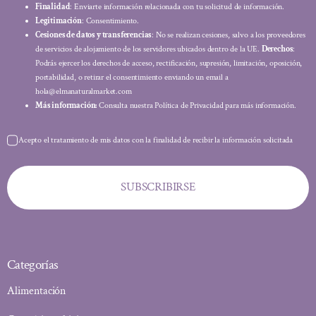
Finalidad
: Enviarte información relacionada con tu solicitud de información.
Legitimación
: Consentimiento.
Cesiones de datos y transferencias
: No se realizan cesiones, salvo a los proveedores
de servicios de alojamiento de los servidores ubicados dentro de la UE.
Derechos
:
Podrás ejercer los derechos de acceso, rectificación, supresión, limitación, oposición,
portabilidad, o retirar el consentimiento enviando un email a
hola@elmanaturalmarket.com
Más información:
Consulta nuestra Política de Privacidad para más información.
Acepto el tratamiento de mis datos con la finalidad de recibir la información solicitada
SUBSCRIBIRSE
Categorías
Alimentación