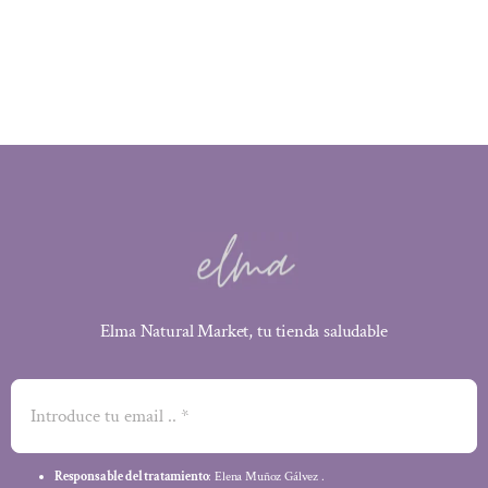
original
actual
era:
es:
3,85 €.
3,66 €.
Elma Natural Market, tu tienda saludable
Responsable del tratamiento
: Elena Muñoz Gálvez .