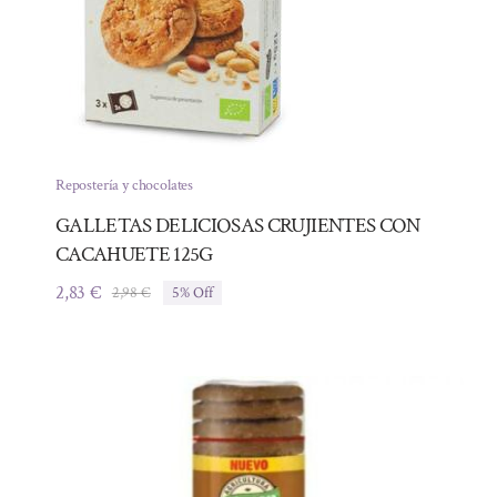
Repostería y chocolates
GALLETAS DELICIOSAS CRUJIENTES CON
CACAHUETE 125G
2,83
€
2,98
€
5% Off
El
El
precio
precio
original
actual
era:
es:
2,98 €.
2,83 €.