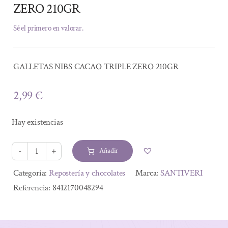
ZERO 210GR
Sé el primero en valorar.
GALLETAS NIBS CACAO TRIPLE ZERO 210GR
2,99
€
Hay existencias
Añadir
GALLETAS
NIBS
Alternative:
Categoría:
Repostería y chocolates
Marca:
SANTIVERI
CACAO
Referencia:
8412170048294
TRIPLE
ZERO