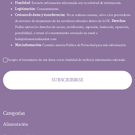
Finalidad
: Enviarte información relacionada con tu solicitud de información.
Legitimación
: Consentimiento.
Cesiones de datos y transferencias
: No se realizan cesiones, salvo a los proveedores
de servicios de alojamiento de los servidores ubicados dentro de la UE.
Derechos
:
Podrás ejercer los derechos de acceso, rectificación, supresión, limitación, oposición,
portabilidad, o retirar el consentimiento enviando un email a
hola@elmanaturalmarket.com
Más información:
Consulta nuestra Política de Privacidad para más información.
Acepto el tratamiento de mis datos con la finalidad de recibir la información solicitada
SUBSCRIBIRSE
Categorías
Alimentación