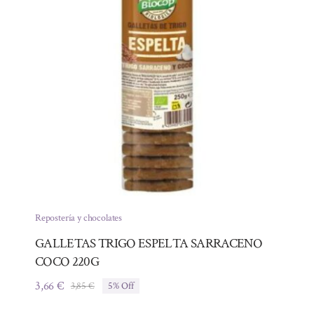
Repostería y chocolates
GALLETAS TRIGO ESPELTA SARRACENO
COCO 220G
3,66
€
3,85
€
5% Off
El
El
precio
precio