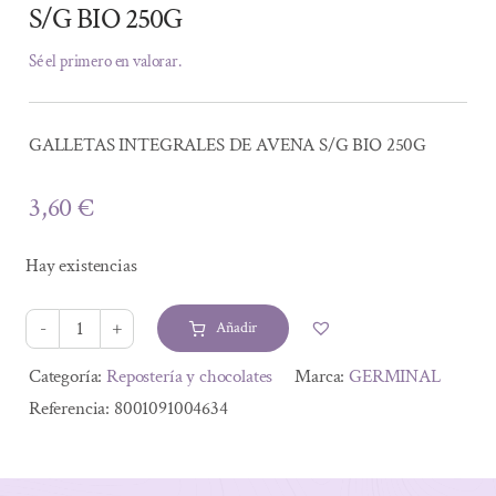
S/G BIO 250G
Sé el primero en valorar.
GALLETAS INTEGRALES DE AVENA S/G BIO 250G
3,60
€
Hay existencias
Añadir
GALLETAS
INTEGRALES
Alternative:
Categoría:
Repostería y chocolates
Marca:
GERMINAL
DE
Referencia:
8001091004634
AVENA
S/G