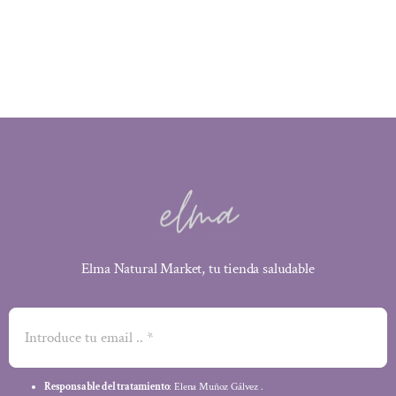
original
actual
era:
es:
3,85 €.
3,66 €.
Elma Natural Market, tu tienda saludable
Responsable del tratamiento
: Elena Muñoz Gálvez .