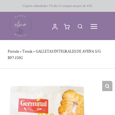
Saltar
Cupón «elmahola» 5% dto 1ª compra mayor de 45€
al
contenido
Portada
»
Tienda
»
GALLETAS INTEGRALES DE AVENA S/G
BIO 250G