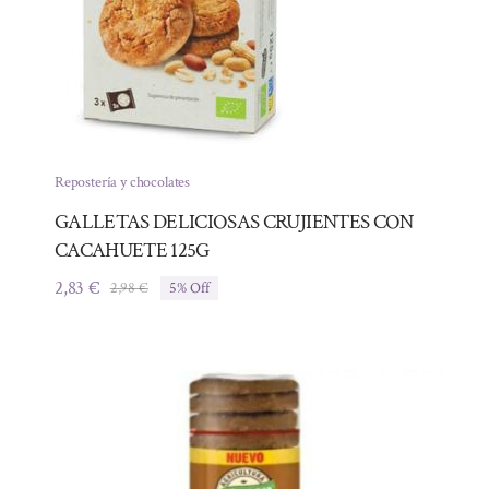
Repostería y chocolates
GALLETAS DELICIOSAS CRUJIENTES CON
CACAHUETE 125G
2,83
€
2,98
€
5% Off
El
El
precio
precio
original
actual
era:
es:
2,98 €.
2,83 €.