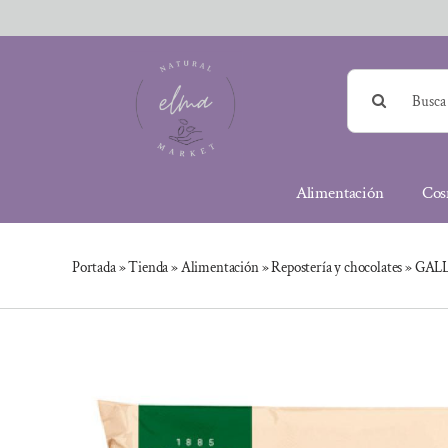
Saltar
al
contenido
Buscar:
Alimentación
Cos
Portada
»
Tienda
»
Alimentación
»
Repostería y chocolates
»
GALL