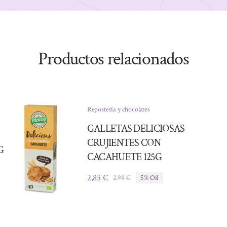
Productos relacionados
Repostería y chocolates
GALLETAS DELICIOSAS
CRUJIENTES CON
G
CACAHUETE 125G
2,83
€
2,98
€
5% Off
El
El
precio
precio
original
actual
era:
es:
2,98 €.
2,83 €.