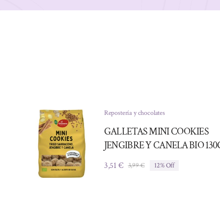
Repostería y chocolates
GALLETAS MINI COOKIES
JENGIBRE Y CANELA BIO 130
3,51
€
3,99
€
12% Off
El
El
precio
precio
original
actual
era:
es:
3,99 €.
3,51 €.