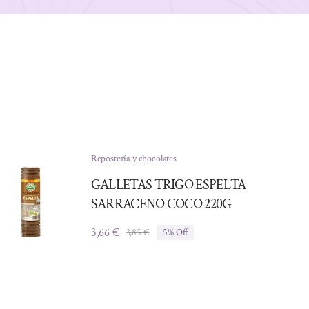
Repostería y chocolates
GALLETAS TRIGO ESPELTA
SARRACENO COCO 220G
3,66
€
3,85
€
5% Off
El
El
precio
precio
original
actual
era:
es:
3,85 €.
3,66 €.