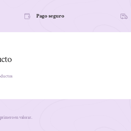
Pago seguro
ucto
oductos
 primero en valorar.