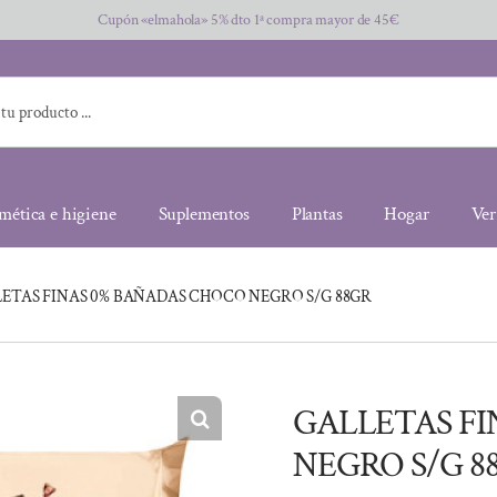
Cupón «elmahola» 5% dto 1ª compra mayor de 45€
mética e higiene
Suplementos
Plantas
Hogar
Ver
ETAS FINAS 0% BAÑADAS CHOCO NEGRO S/G 88GR
GALLETAS FI
NEGRO S/G 8