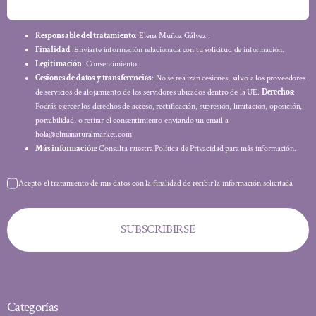
Responsable del tratamiento
: Elena Muñoz Gálvez .
Finalidad
: Enviarte información relacionada con tu solicitud de información.
Legitimación
: Consentimiento.
Cesiones de datos y transferencias
: No se realizan cesiones, salvo a los proveedores
de servicios de alojamiento de los servidores ubicados dentro de la UE.
Derechos
:
Podrás ejercer los derechos de acceso, rectificación, supresión, limitación, oposición,
portabilidad, o retirar el consentimiento enviando un email a
hola@elmanaturalmarket.com
Más información:
Consulta nuestra Política de Privacidad para más información.
Acepto el tratamiento de mis datos con la finalidad de recibir la información solicitada
SUBSCRIBIRSE
Categorías