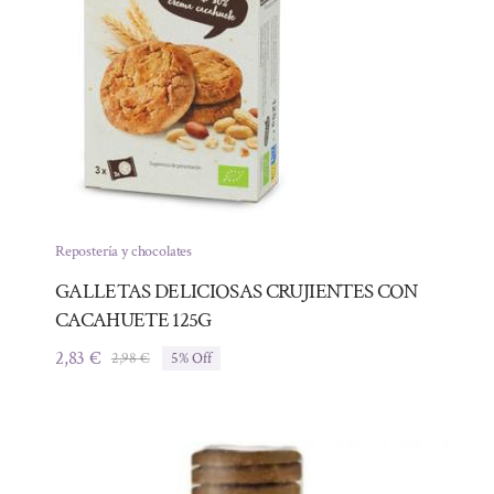
Repostería y chocolates
GALLETAS DELICIOSAS CRUJIENTES CON
CACAHUETE 125G
2,83
€
2,98
€
5% Off
El
El
precio
precio
original
actual
era:
es:
2,98 €.
2,83 €.