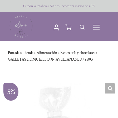
Saltar
Cupón «elmahola» 5% dto 1ª compra mayor de 45€
al
contenido
Portada
»
Tienda
»
Alimentación
»
Repostería y chocolates
»
GALLETAS DE MUESLI CON AVELLANAS BIO 250G
5%