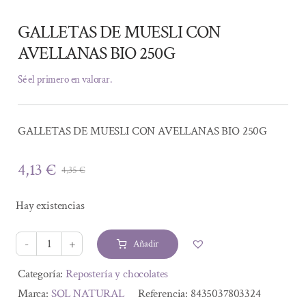
GALLETAS DE MUESLI CON
AVELLANAS BIO 250G
Sé el primero en valorar.
GALLETAS DE MUESLI CON AVELLANAS BIO 250G
4,13
€
4,35
€
El
El
precio
precio
Hay existencias
original
actual
era:
es:
Añadir
4,35 €.
4,13 €.
GALLETAS
DE
Alternative:
Categoría:
Repostería y chocolates
MUESLI
Marca:
SOL NATURAL
Referencia:
8435037803324