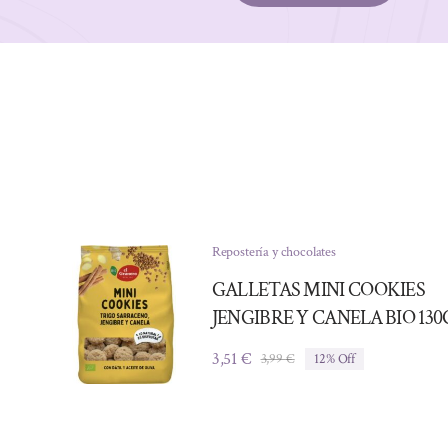
Repostería y chocolates
GALLETAS MINI COOKIES
JENGIBRE Y CANELA BIO 130
3,51
€
3,99
€
12% Off
El
El
precio
precio
original
actual
era:
es:
3,99 €.
3,51 €.