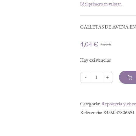
Sé el primero en valorar.
GALLETAS DE AVENA EN
4,04
€
4,25
€
El
El
precio
precio
Hay existencias
original
actual
era:
es:
4,25 €.
4,04 €.
GALLETAS
DE
Alternative:
AVENA
Categoría:
Repostería y choc
ENDULZADAS
Referencia:
8435037806691
CON
DATIL
BIO