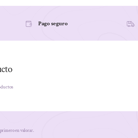
170GR
cantidad
Pago seguro
ucto
oductos
 primero en valorar.