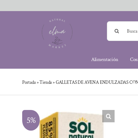
Saltar
al
contenido
Buscar:
Alimentación
Cos
Portada
»
Tienda
»
GALLETAS DE AVENA ENDULZADAS CON 
5%