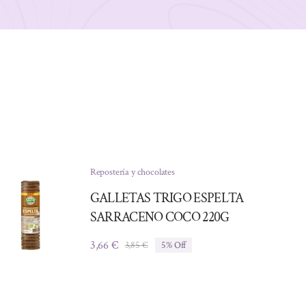
Repostería y chocolates
GALLETAS TRIGO ESPELTA
SARRACENO COCO 220G
3,66
€
3,85
€
5% Off
El
El
precio
precio
original
actual
era:
es:
3,85 €.
3,66 €.