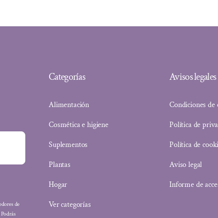
2,98 €.
2,83 €.
Categorías
Avisos legales
Alimentación
Condiciones de
Cosmética e higiene
Política de priv
Suplementos
Política de cook
Plantas
Aviso legal
Hogar
Informe de acce
Ver categorías
eedores de
: Podrás