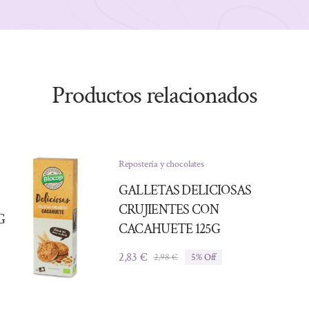
Productos relacionados
Repostería y chocolates
GALLETAS DELICIOSAS
CRUJIENTES CON
G
CACAHUETE 125G
2,83
€
2,98
€
5% Off
El
El
precio
precio
original
actual
era:
es: