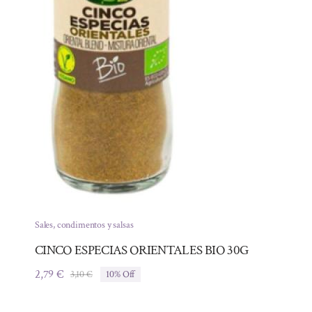
Sales, condimentos y salsas
CINCO ESPECIAS ORIENTALES BIO 30G
2,79
€
3,10
€
10% Off
El
El
precio
precio
original
actual