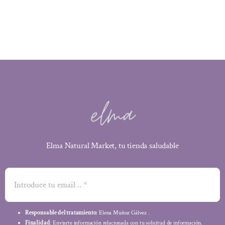
era:
es:
3,10 €.
2,79 €.
Elma Natural Market, tu tienda saludable
Responsable del tratamiento
: Elena Muñoz Gálvez .
Finalidad
: Enviarte información relacionada con tu solicitud de información.