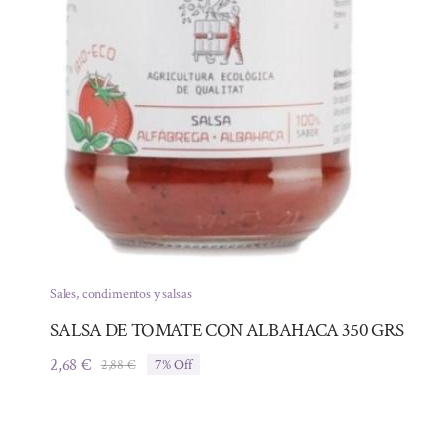
Sales, condimentos y salsas
SALSA DE TOMATE CON ALBAHACA 350 GRS
2,68
€
2,88
€
7% Off
El
El
precio
precio
original
actual
era:
es: