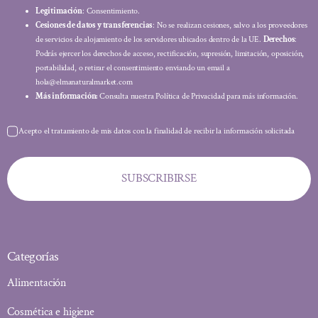
Legitimación
: Consentimiento.
Cesiones de datos y transferencias
: No se realizan cesiones, salvo a los proveedores
de servicios de alojamiento de los servidores ubicados dentro de la UE.
Derechos
:
Podrás ejercer los derechos de acceso, rectificación, supresión, limitación, oposición,
portabilidad, o retirar el consentimiento enviando un email a
hola@elmanaturalmarket.com
Más información:
Consulta nuestra Política de Privacidad para más información.
Acepto el tratamiento de mis datos con la finalidad de recibir la información solicitada
SUBSCRIBIRSE
Categorías
Alimentación
Cosmética e higiene