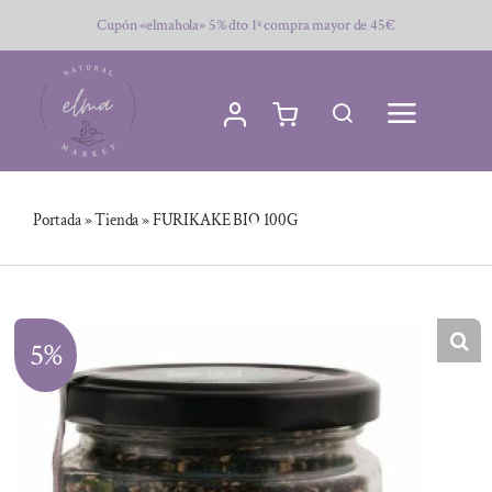
Saltar
Cupón «elmahola» 5% dto 1ª compra mayor de 45€
al
contenido
Portada
»
Tienda
»
FURIKAKE BIO 100G
5%