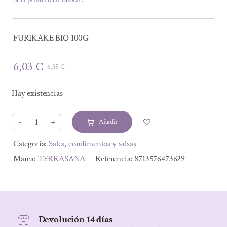
FURIKAKE BIO 100G
6,03
€
6,35
€
El
El
precio
precio
Hay existencias
original
actual
era:
es:
Añadir
6,35 €.
6,03 €.
FURIKAKE
BIO
Alternative:
Categoría:
Sales, condimentos y salsas
100G
Marca:
TERRASANA
Referencia:
8713576473629
cantidad
Devolución 14 días